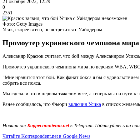
21 октября 2022, 12:29
0
2351
Фото: Getty Images
Усик, скорее всего, не встретится с Уайлдером
Промоутер украинского чемпиона мира в
Александр Красюк считает, что бой между Александром Усиком
Промоутер украинского чемпиона мира по версиям WBA, WBO и 
"Мне нравится этот бой. Как фанат бокса я бы с удовольствием 
собрать все пояса.
Мы сделали это в первом тяжелом весе, а теперь мы на пути к
Ранее сообщалось, что Фьюри
включил Усика
в список желаемы
Новини от
Корреспондент.net
в Telegram. Підписуйтесь на на
Читайте Korrespondent.net в Google News