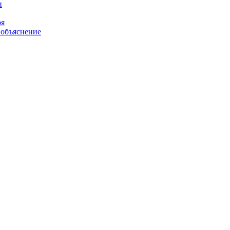
оя
 объяснение