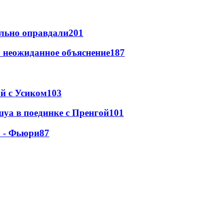
льно оправдали
201
 неожиданное объяснение
187
ой с Усиком
103
уа в поединке с Пренгой
101
а - Фьюри
87