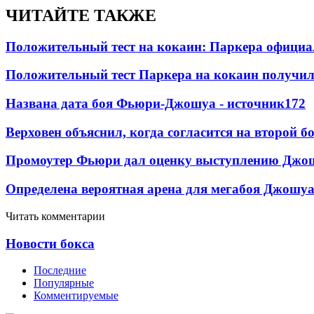
ЧИТАЙТЕ ТАКЖЕ
Положительный тест на кокаин: Паркера официа
Положительный тест Паркера на кокаин получил
Названа дата боя Фьюри-Джошуа - источник
172
Верховен объяснил, когда согласится на второй б
Промоутер Фьюри дал оценку выступлению Джош
Определена вероятная арена для мегабоя Джошу
Читать комментарии
Новости бокса
Последние
Популярные
Комментируемые