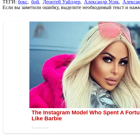
ТЕГИ:
бокс
,
бой
,
Деонтей Уайлдер
,
Александр Усик
,
Алекса
Если вы заметили ошибку, выделите необходимый текст и нажми