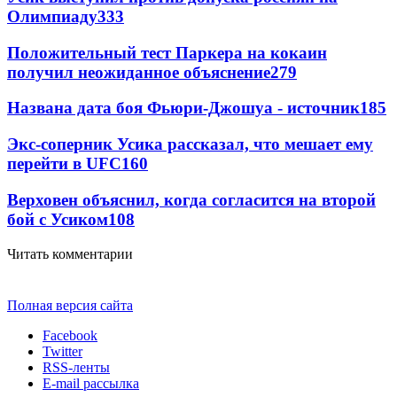
Олимпиаду
333
Положительный тест Паркера на кокаин
получил неожиданное объяснение
279
Названа дата боя Фьюри-Джошуа - источник
185
Экс-соперник Усика рассказал, что мешает ему
перейти в UFC
160
Верховен объяснил, когда согласится на второй
бой с Усиком
108
Читать комментарии
Полная версия сайта
Facebook
Twitter
RSS-ленты
E-mail рассылка