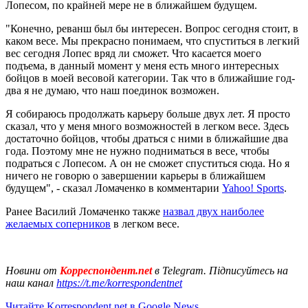
Лопесом, по крайней мере не в ближайшем будущем.
"Конечно, реванш был бы интересен. Вопрос сегодня стоит, в
каком весе. Мы прекрасно понимаем, что спуститься в легкий
вес сегодня Лопес вряд ли сможет. Что касается моего
подъема, в данный момент у меня есть много интересных
бойцов в моей весовой категории. Так что в ближайшие год-
два я не думаю, что наш поединок возможен.
Я собираюсь продолжать карьеру больше двух лет. Я просто
сказал, что у меня много возможностей в легком весе. Здесь
достаточно бойцов, чтобы драться с ними в ближайшие два
года. Поэтому мне не нужно подниматься в весе, чтобы
подраться с Лопесом. А он не сможет спуститься сюда. Но я
ничего не говорю о завершении карьеры в ближайшем
будущем", - сказал Ломаченко в комментарии
Yahoo! Sports
.
Ранее Василий Ломаченко также
назвал двух наиболее
желаемых соперников
в легком весе.
Новини от
Корреспондент.net
в Telegram. Підписуйтесь на
наш канал
https://t.me/korrespondentnet
Читайте Korrespondent.net в Google News