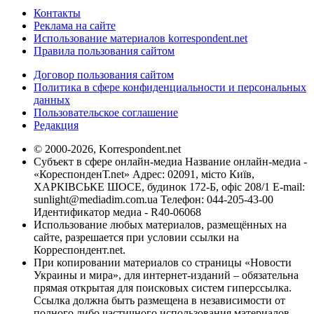
Контакты
Реклама на сайте
Использование материалов korrespondent.net
Правила пользования сайтом
Договор пользования сайтом
Политика в сфере конфиденциальности и персональных
данных
Пользовательское соглашение
Редакция
© 2000-2026, Korrespondent.net
Субъект в сфере онлайн-медиа Название онлайн-медиа -
«КореспонденТ.net» Адрес: 02091, місто Київ,
ХАРКІВСЬКЕ ШОСЕ, будинок 172-Б, офіс 208/1 E-mail:
sunlight@mediadim.com.ua
Телефон: 044-205-43-00
Идентификатор медиа - R40-06068
Использование любых материалов, размещённых на
сайте, разрешается при условии ссылки на
Корреспондент.net.
При копировании материалов со страницы «Новости
Украины и мира», для интернет-изданий – обязательна
прямая открытая для поисковых систем гиперссылка.
Ссылка должна быть размещена в независимости от
полного либо частичного использования материалов.