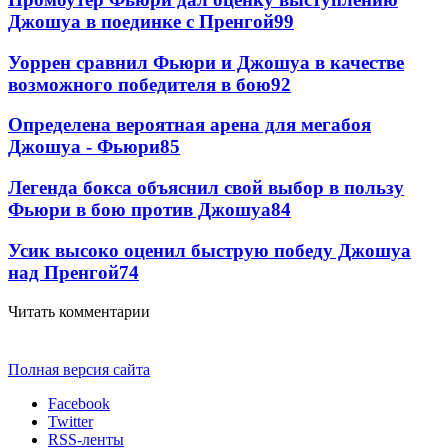
Джошуа в поединке с Пренгой
99
Уоррен сравнил Фьюри и Джошуа в качестве
возможного победителя в бою
92
Определена вероятная арена для мегабоя
Джошуа - Фьюри
85
Легенда бокса объяснил свой выбор в пользу
Фьюри в бою против Джошуа
84
Усик высоко оценил быструю победу Джошуа
над Пренгой
74
Читать комментарии
Полная версия сайта
Facebook
Twitter
RSS-ленты