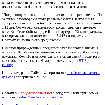
выразил уверенность, что легко с ним расправится в
потенциальном бою за звание абсолютного чемпиона.
"Люди говорят, что я постоянно называю его средневесом. Но
за этими разговорами стоят реальные факты. Когда я был
супертяжеловесом в любителях, я выступал в этом дивизионе
с 12 лет. Он же был средневесом, когда я дрался в тяжелом
весе. Его били бойцы вроде Шона Портера в 75 килограммах,
в то время как я пацаном весил 115-116 килограммов.
Поэтому я называю его средневесом.
Никакой прирожденный средневес даже не станет для меня
вызовом. Не обращайте внимания на эту сосиску. Я не могу
дождаться боя. Но я не хочу слышать оправданий после того,
как побью его", - сказал Фьюри в комментарии
BT Sport
Boxing
.
Напомним, ранее Тайсон Фьюри назвал
наиболее желаемого
для себя
соперника в ринге.
Новини от
Корреспондент.net
в Telegram. Підписуйтесь на
наш канал
https://t.me/korrespondentnet