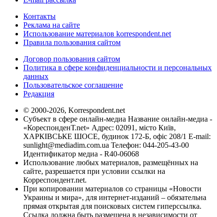
Контакты
Реклама на сайте
Использование материалов korrespondent.net
Правила пользования сайтом
Договор пользования сайтом
Политика в сфере конфиденциальности и персональных
данных
Пользовательское соглашение
Редакция
© 2000-2026, Korrespondent.net
Субъект в сфере онлайн-медиа Название онлайн-медиа -
«КореспонденТ.net» Адрес: 02091, місто Київ,
ХАРКІВСЬКЕ ШОСЕ, будинок 172-Б, офіс 208/1 E-mail:
sunlight@mediadim.com.ua
Телефон: 044-205-43-00
Идентификатор медиа - R40-06068
Использование любых материалов, размещённых на
сайте, разрешается при условии ссылки на
Корреспондент.net.
При копировании материалов со страницы «Новости
Украины и мира», для интернет-изданий – обязательна
прямая открытая для поисковых систем гиперссылка.
Ссылка должна быть размещена в независимости от