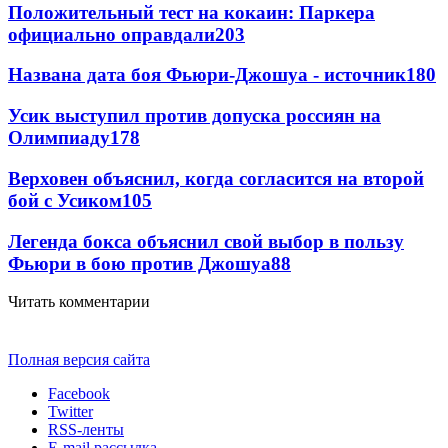
Положительный тест на кокаин: Паркера
официально оправдали
203
Названа дата боя Фьюри-Джошуа - источник
180
Усик выступил против допуска россиян на
Олимпиаду
178
Верховен объяснил, когда согласится на второй
бой с Усиком
105
Легенда бокса объяснил свой выбор в пользу
Фьюри в бою против Джошуа
88
Читать комментарии
Полная версия сайта
Facebook
Twitter
RSS-ленты
E-mail рассылка