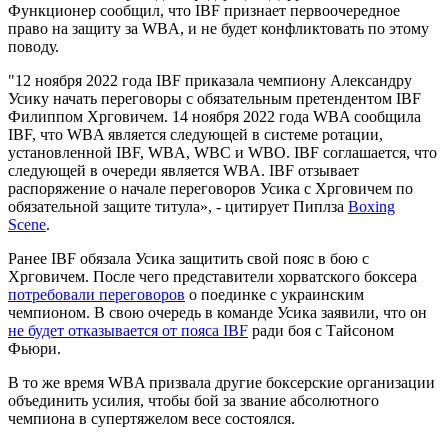
Функционер сообщил, что IBF признает первоочередное
право на защиту за WBA, и не будет конфликтовать по этому
поводу.
"12 ноября 2022 года IBF приказала чемпиону Александру
Усику начать переговоры с обязательным претендентом IBF
Филиппом Хрговичем. 14 ноября 2022 года WBA сообщила
IBF, что WBA является следующей в системе ротации,
установленной IBF, WBA, WBC и WBO. IBF соглашается, что
следующей в очереди является WBA. IBF отзывает
распоряжение о начале переговоров Усика с Хрговичем по
обязательной защите титула», - цитирует Пиплза
Boxing
Scene
.
Ранее IBF обязала Усика защитить свой пояс в бою с
Хрговичем. После чего представители хорватского боксера
потребовали переговоров
о поединке с украинским
чемпионом. В свою очередь в команде Усика заявили, что он
не будет отказывается от пояса IBF
ради боя с Тайсоном
Фьюри.
В то же время WBA призвала другие боксерские организации
объединить усилия, чтобы бой за звание абсолютного
чемпиона в супертяжелом весе состоялся.