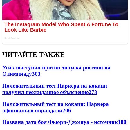
ЧИТАЙТЕ ТАКЖЕ
Усик выступил против допуска россиян на
Олимпиаду
303
Положительный тест Паркера на кокаин
получил неожиданное объяснение
273
Положительный тест на кокаин: Паркера
официально оправдали
206
Названа дата боя Фьюри-Джошуа - источник
180