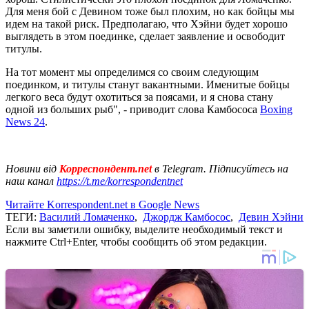
Для меня бой с Девином тоже был плохим, но как бойцы мы
идем на такой риск. Предполагаю, что Хэйни будет хорошо
выглядеть в этом поединке, сделает заявление и освободит
титулы.
На тот момент мы определимся со своим следующим
поединком, и титулы станут вакантными. Именитые бойцы
легкого веса будут охотиться за поясами, и я снова стану
одной из больших рыб", - приводит слова Камбососа
Boxing
News 24
.
Новини від
Корреспондент.net
в Telegram. Підписуйтесь на
наш канал
https://t.me/korrespondentnet
Читайте Korrespondent.net в Google News
ТЕГИ:
Василий Ломаченко
,
Джордж Камбосос
,
Девин Хэйни
Если вы заметили ошибку, выделите необходимый текст и
нажмите Ctrl+Enter, чтобы сообщить об этом редакции.