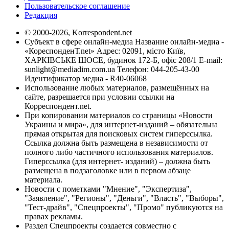
Пользовательское соглашение
Редакция
© 2000-2026, Korrespondent.net
Субъект в сфере онлайн-медиа Название онлайн-медиа -
«КореспонденТ.net» Адрес: 02091, місто Київ,
ХАРКІВСЬКЕ ШОСЕ, будинок 172-Б, офіс 208/1 E-mail:
sunlight@mediadim.com.ua
Телефон: 044-205-43-00
Идентификатор медиа - R40-06068
Использование любых материалов, размещённых на
сайте, разрешается при условии ссылки на
Корреспондент.net.
При копировании материалов со страницы «Новости
Украины и мира», для интернет-изданий – обязательна
прямая открытая для поисковых систем гиперссылка.
Ссылка должна быть размещена в независимости от
полного либо частичного использования материалов.
Гиперссылка (для интернет- изданий) – должна быть
размещена в подзаголовке или в первом абзаце
материала.
Новости с пометками "Мнение", "Экспертиза",
"Заявление", "Регионы", "Деньги", "Власть", "Выборы",
"Тест-драйв", "Спецпроекты", "Промо" публикуются на
правах рекламы.
Раздел Спецпроекты создается совместно с