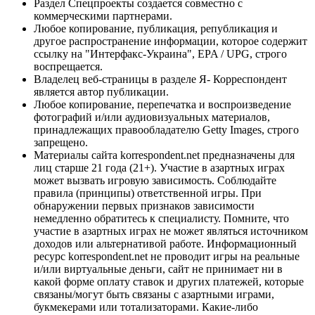
Раздел Спецпроекты создается совместно с
коммерческими партнерами.
Любое копирование, публикация, републикация и
другое распространение информации, которое содержит
ссылку на "Интерфакс-Украина", EPA / UPG, строго
воспрещается.
Владелец веб-страницы в разделе Я- Корреспондент
является автор публикации.
Любое копирование, перепечатка и воспроизведение
фотографий и/или аудиовизуальных материалов,
принадлежащих правообладателю Getty Images, строго
запрещено.
Материалы сайта korrespondent.net предназначены для
лиц старше 21 года (21+). Участие в азартных играх
может вызвать игровую зависимость. Соблюдайте
правила (принципы) ответственной игры. При
обнаружении первых признаков зависимости
немедленно обратитесь к специалисту. Помните, что
участие в азартных играх не может являться источником
доходов или альтернативой работе. Информационный
ресурс korrespondent.net не проводит игры на реальные
и/или виртуальные деньги, сайт не принимает ни в
какой форме оплату ставок и других платежей, которые
связаны/могут быть связаны с азартными играми,
букмекерами или тотализаторами. Какие-либо