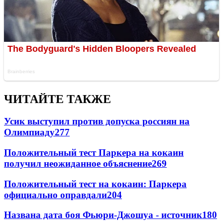
ЧИТАЙТЕ ТАКЖЕ
Усик выступил против допуска россиян на
Олимпиаду
277
Положительный тест Паркера на кокаин
получил неожиданное объяснение
269
Положительный тест на кокаин: Паркера
официально оправдали
204
Названа дата боя Фьюри-Джошуа - источник
180