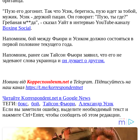
британца.
"Пузо его догонит. Так что Усик, берегись, пузо идет за тобой,
мужик. Усик - дерзкий пацан. Он говорит: "Пузо, ты где?"
Гребаная м**да", - сказал Уайт в интервью YouTube-каналу
Boxing Social
.
Напомним, бой между Фьюри и Усиком должно состояться в
первой половине текущего года.
Напомним, ранее сам Тайсон Фьюри заявил, что его не
задевают слова украинца и
он думает о другом.
Новини від
Корреспондент.net
в Telegram. Підписуйтесь на
наш канал
https://t.me/korrespondentnet
Читайте Korrespondent.net в Google News
ТЕГИ:
бокс
,
бой
,
Тайсон Фьюри
,
Александр Усик
Если вы заметили ошибку, выделите необходимый текст и
нажмите Ctrl+Enter, чтобы сообщить об этом редакции.