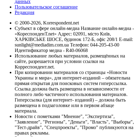
данных
Пользовательское соглашение
Редакция
© 2000-2026, Korrespondent.net
Субъект в сфере онлайн-медиа Название онлайн-медиа -
«КореспонденТ.net» Адрес: 02091, місто Київ,
ХАРКІВСЬКЕ ШОСЕ, будинок 172-Б, офіс 208/1 E-mail:
sunlight@mediadim.com.ua
Телефон: 044-205-43-00
Идентификатор медиа - R40-06068
Использование любых материалов, размещённых на
сайте, разрешается при условии ссылки на
Корреспондент.net.
При копировании материалов со страницы «Новости
Украины и мира», для интернет-изданий – обязательна
прямая открытая для поисковых систем гиперссылка.
Ссылка должна быть размещена в независимости от
полного либо частичного использования материалов.
Гиперссылка (для интернет- изданий) – должна быть
размещена в подзаголовке или в первом абзаце
материала.
Новости с пометками "Мнение", "Экспертиза",
"Заявление", "Регионы", "Деньги", "Власть", "Выборы",
"Тест-драйв", "Спецпроекты", "Промо" публикуются на
правах рекламы.