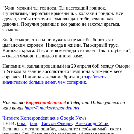
"Усик, мелкий ты говноед. Ты настоящий говнюк.
Пучеглазый, щербатый крысеныш. Скользкий гондон. Все
сделал, чтобы отскочить, умолял дать тебе реванш как
девочка. Получил реванш и все равно не захотел драться.
Ссыкло.
Знай, ссыкло, что ты не мужик и не мог бы бороться с
цыганским королем. Никогда в жизни. Ты жирный трус.
Вонючая крыса. И вся твоя команда это знает. Так что убегай",
– сказал Фьюри на видео в инстаграме.
Напомним, запланированный на 29 апреля бой между Фьюри
и Усиком за звание абсолютного чемпиона в тяжелом весе
сорвался. Причина - желание британца
заработать
значительно больше денег, чем соперник.
Новини від
Корреспондент.net
в Telegram. Підписуйтесь на
наш канал
https://t.me/korrespondentnet
Читайте Korrespondent.net в Google News
ТЕГИ:
бокс
,
бой
,
Тайсон Фьюри
,
Александр Усик
Если вы заметили ошибку, выделите необходимый текст и