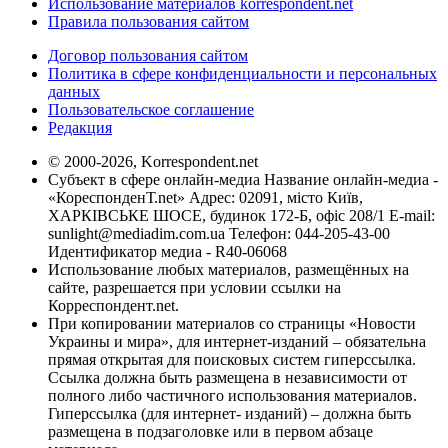
Использование материалов korrespondent.net
Правила пользования сайтом
Договор пользования сайтом
Политика в сфере конфиденциальности и персональных
данных
Пользовательское соглашение
Редакция
© 2000-2026, Korrespondent.net
Субъект в сфере онлайн-медиа Название онлайн-медиа -
«КореспонденТ.net» Адрес: 02091, місто Київ,
ХАРКІВСЬКЕ ШОСЕ, будинок 172-Б, офіс 208/1 E-mail:
sunlight@mediadim.com.ua
Телефон: 044-205-43-00
Идентификатор медиа - R40-06068
Использование любых материалов, размещённых на
сайте, разрешается при условии ссылки на
Корреспондент.net.
При копировании материалов со страницы «Новости
Украины и мира», для интернет-изданий – обязательна
прямая открытая для поисковых систем гиперссылка.
Ссылка должна быть размещена в независимости от
полного либо частичного использования материалов.
Гиперссылка (для интернет- изданий) – должна быть
размещена в подзаголовке или в первом абзаце