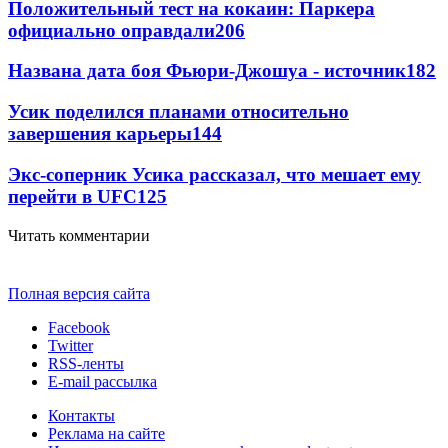
Положительный тест на кокаин: Паркера
официально оправдали
206
Названа дата боя Фьюри-Джошуа - источник
182
Усик поделился планами относительно
завершения карьеры
144
Экс-соперник Усика рассказал, что мешает ему
перейти в UFC
125
Читать комментарии
Полная версия сайта
Facebook
Twitter
RSS-ленты
E-mail рассылка
Контакты
Реклама на сайте