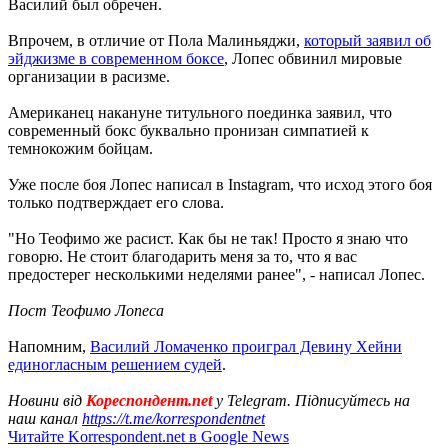
Василий был обречен.
Впрочем, в отличие от Пола Малиньяджи,
который заявил об
эйджизме в современном боксе
, Лопес обвинил мировые
организации в расизме.
Американец накануне титульного поединка заявил, что
современный бокс буквально пронизан симпатией к
темнокожим бойцам.
Уже после боя Лопес написал в Instagram, что исход этого боя
только подтверждает его слова.
"Но Теофимо же расист. Как бы не так! Просто я знаю что
говорю. Не стоит благодарить меня за то, что я вас
предостерег несколькими неделями ранее", - написал Лопес.
Пост Теофимо Лопеса
Напомним,
Василий Ломаченко проиграл Девину Хейни
единогласным решением судей
.
Новини від
Кореспондент.net
у Telegram. Підписуйтесь на
наш канал
https://t.me/korrespondentnet
Читайте Korrespondent.net в Google News