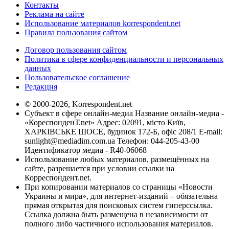
Контакты
Реклама на сайте
Использование материалов korrespondent.net
Правила пользования сайтом
Договор пользования сайтом
Политика в сфере конфиденциальности и персональных
данных
Пользовательское соглашение
Редакция
© 2000-2026, Korrespondent.net
Субъект в сфере онлайн-медиа Название онлайн-медиа -
«КореспонденТ.net» Адрес: 02091, місто Київ,
ХАРКІВСЬКЕ ШОСЕ, будинок 172-Б, офіс 208/1 E-mail:
sunlight@mediadim.com.ua
Телефон: 044-205-43-00
Идентификатор медиа - R40-06068
Использование любых материалов, размещённых на
сайте, разрешается при условии ссылки на
Корреспондент.net.
При копировании материалов со страницы «Новости
Украины и мира», для интернет-изданий – обязательна
прямая открытая для поисковых систем гиперссылка.
Ссылка должна быть размещена в независимости от
полного либо частичного использования материалов.