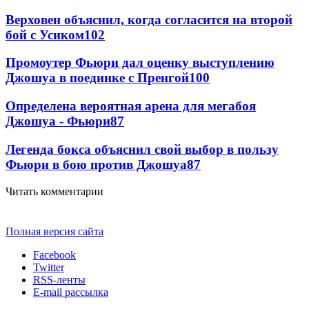
Верховен объяснил, когда согласится на второй
бой с Усиком
102
Промоутер Фьюри дал оценку выступлению
Джошуа в поединке с Пренгой
100
Определена вероятная арена для мегабоя
Джошуа - Фьюри
87
Легенда бокса объяснил свой выбор в пользу
Фьюри в бою против Джошуа
87
Читать комментарии
Полная версия сайта
Facebook
Twitter
RSS-ленты
E-mail рассылка