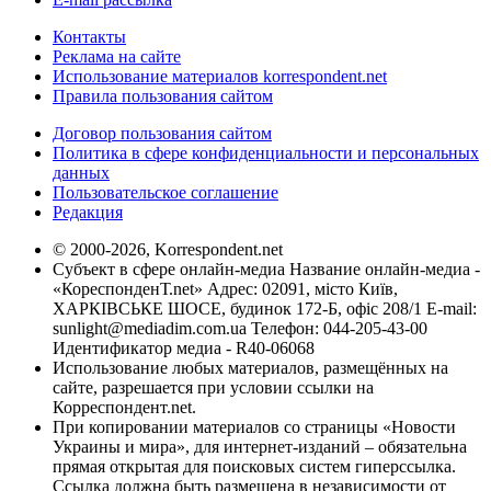
Контакты
Реклама на сайте
Использование материалов korrespondent.net
Правила пользования сайтом
Договор пользования сайтом
Политика в сфере конфиденциальности и персональных
данных
Пользовательское соглашение
Редакция
© 2000-2026, Korrespondent.net
Субъект в сфере онлайн-медиа Название онлайн-медиа -
«КореспонденТ.net» Адрес: 02091, місто Київ,
ХАРКІВСЬКЕ ШОСЕ, будинок 172-Б, офіс 208/1 E-mail:
sunlight@mediadim.com.ua
Телефон: 044-205-43-00
Идентификатор медиа - R40-06068
Использование любых материалов, размещённых на
сайте, разрешается при условии ссылки на
Корреспондент.net.
При копировании материалов со страницы «Новости
Украины и мира», для интернет-изданий – обязательна
прямая открытая для поисковых систем гиперссылка.
Ссылка должна быть размещена в независимости от