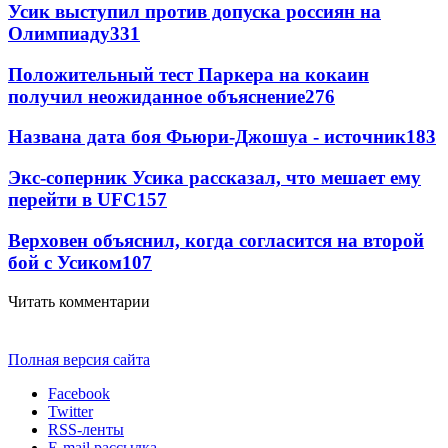
Усик выступил против допуска россиян на
Олимпиаду
331
Положительный тест Паркера на кокаин
получил неожиданное объяснение
276
Названа дата боя Фьюри-Джошуа - источник
183
Экс-соперник Усика рассказал, что мешает ему
перейти в UFC
157
Верховен объяснил, когда согласится на второй
бой с Усиком
107
Читать комментарии
Полная версия сайта
Facebook
Twitter
RSS-ленты
E-mail рассылка