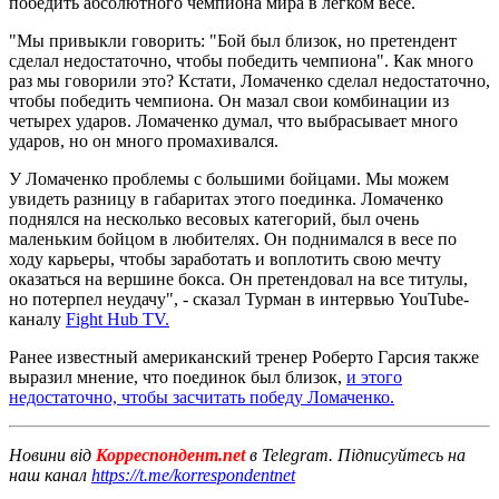
победить абсолютного чемпиона мира в легком весе.
"Мы привыкли говорить: "Бой был близок, но претендент
сделал недостаточно, чтобы победить чемпиона". Как много
раз мы говорили это? Кстати, Ломаченко сделал недостаточно,
чтобы победить чемпиона. Он мазал свои комбинации из
четырех ударов. Ломаченко думал, что выбрасывает много
ударов, но он много промахивался.
У Ломаченко проблемы с большими бойцами. Мы можем
увидеть разницу в габаритах этого поединка. Ломаченко
поднялся на несколько весовых категорий, был очень
маленьким бойцом в любителях. Он поднимался в весе по
ходу карьеры, чтобы заработать и воплотить свою мечту
оказаться на вершине бокса. Он претендовал на все титулы,
но потерпел неудачу", - сказал Турман в интервью YouTube-
каналу
Fight Hub TV.
Ранее известный американский тренер Роберто Гарсия также
выразил мнение, что поединок был близок,
и этого
недостаточно, чтобы засчитать победу Ломаченко.
Новини від
Корреспондент.net
в Telegram. Підписуйтесь на
наш канал
https://t.me/korrespondentnet