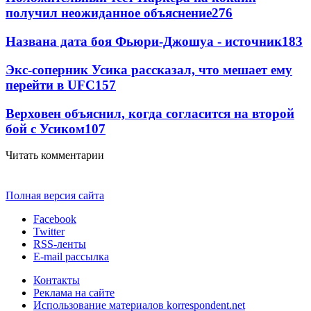
получил неожиданное объяснение
276
Названа дата боя Фьюри-Джошуа - источник
183
Экс-соперник Усика рассказал, что мешает ему
перейти в UFC
157
Верховен объяснил, когда согласится на второй
бой с Усиком
107
Читать комментарии
Полная версия сайта
Facebook
Twitter
RSS-ленты
E-mail рассылка
Контакты
Реклама на сайте
Использование материалов korrespondent.net