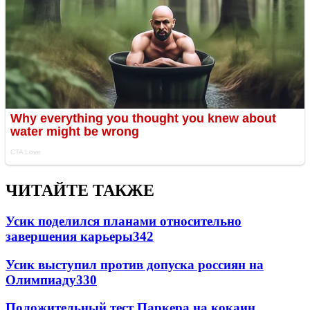
ЧИТАЙТЕ ТАКЖЕ
Усик поделился планами относительно
завершения карьеры
342
Усик выступил против допуска россиян на
Олимпиаду
330
Положительный тест Паркера на кокаин