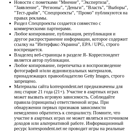
Новости с пометками "Мнение", "Экспертиза",
"Заявление", "Регионы", "Деньги", "Власть", "Выборы",
"Тест-драйв", "Спецпроекты", "Промо" публикуются на
правах рекламы.
Раздел Спецпроекты создается совместно с
коммерческими партнерами.
Любое копирование, публикация, републикация и
другое распространение информации, которое содержит
ссылку на "Интерфакс-Украина", EPA / UPG, строго
воспрещается.
Владелец веб-страницы в разделе Я- Корреспондент
является автор публикации.
Любое копирование, перепечатка и воспроизведение
фотографий и/или аудиовизуальных материалов,
принадлежащих правообладателю Getty Images, строго
запрещено.
Материалы сайта korrespondent.net предназначены для
лиц старше 21 года (21+). Участие в азартных играх
может вызвать игровую зависимость. Соблюдайте
правила (принципы) ответственной игры. При
обнаружении первых признаков зависимости
немедленно обратитесь к специалисту. Помните, что
участие в азартных играх не может являться источником
доходов или альтернативой работе. Информационный
ресурс korrespondent.net не проводит игры на реальные