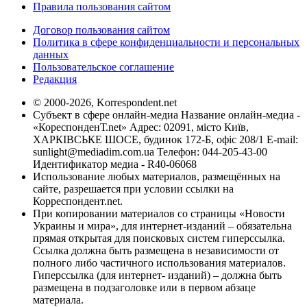
Правила пользования сайтом
Договор пользования сайтом
Политика в сфере конфиденциальности и персональных
данных
Пользовательское соглашение
Редакция
© 2000-2026, Korrespondent.net
Субъект в сфере онлайн-медиа Название онлайн-медиа -
«КореспонденТ.net» Адрес: 02091, місто Київ,
ХАРКІВСЬКЕ ШОСЕ, будинок 172-Б, офіс 208/1 E-mail:
sunlight@mediadim.com.ua
Телефон: 044-205-43-00
Идентификатор медиа - R40-06068
Использование любых материалов, размещённых на
сайте, разрешается при условии ссылки на
Корреспондент.net.
При копировании материалов со страницы «Новости
Украины и мира», для интернет-изданий – обязательна
прямая открытая для поисковых систем гиперссылка.
Ссылка должна быть размещена в независимости от
полного либо частичного использования материалов.
Гиперссылка (для интернет- изданий) – должна быть
размещена в подзаголовке или в первом абзаце
материала.