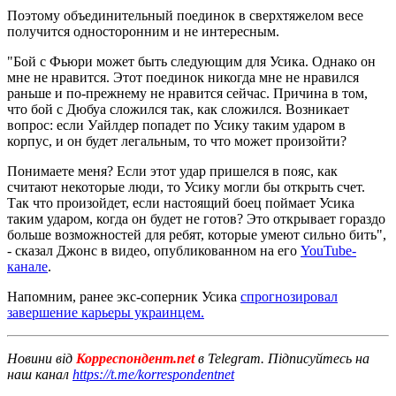
Поэтому объединительный поединок в сверхтяжелом весе
получится односторонним и не интересным.
"Бой с Фьюри может быть следующим для Усика. Однако он
мне не нравится. Этот поединок никогда мне не нравился
раньше и по-прежнему не нравится сейчас. Причина в том,
что бой с Дюбуа сложился так, как сложился. Возникает
вопрос: если Уайлдер попадет по Усику таким ударом в
корпус, и он будет легальным, то что может произойти?
Понимаете меня? Если этот удар пришелся в пояс, как
считают некоторые люди, то Усику могли бы открыть счет.
Так что произойдет, если настоящий боец поймает Усика
таким ударом, когда он будет не готов? Это открывает гораздо
больше возможностей для ребят, которые умеют сильно бить",
- сказал Джонс в видео, опубликованном на его
YouTube-
канале
.
Напомним, ранее экс-соперник Усика
спрогнозировал
завершение карьеры украинцем.
Новини від
Корреспондент.net
в Telegram. Підписуйтесь на
наш канал
https://t.me/korrespondentnet