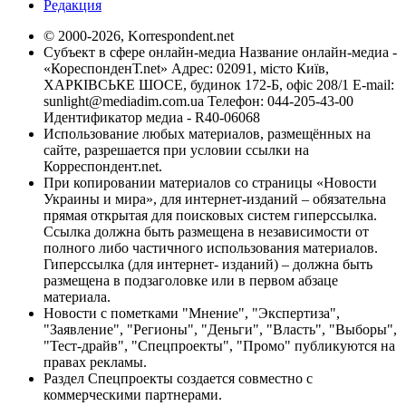
Редакция
© 2000-2026, Korrespondent.net
Субъект в сфере онлайн-медиа Название онлайн-медиа -
«КореспонденТ.net» Адрес: 02091, місто Київ,
ХАРКІВСЬКЕ ШОСЕ, будинок 172-Б, офіс 208/1 E-mail:
sunlight@mediadim.com.ua
Телефон: 044-205-43-00
Идентификатор медиа - R40-06068
Использование любых материалов, размещённых на
сайте, разрешается при условии ссылки на
Корреспондент.net.
При копировании материалов со страницы «Новости
Украины и мира», для интернет-изданий – обязательна
прямая открытая для поисковых систем гиперссылка.
Ссылка должна быть размещена в независимости от
полного либо частичного использования материалов.
Гиперссылка (для интернет- изданий) – должна быть
размещена в подзаголовке или в первом абзаце
материала.
Новости с пометками "Мнение", "Экспертиза",
"Заявление", "Регионы", "Деньги", "Власть", "Выборы",
"Тест-драйв", "Спецпроекты", "Промо" публикуются на
правах рекламы.
Раздел Спецпроекты создается совместно с
коммерческими партнерами.