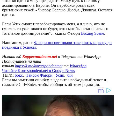
"Только один я могу преградить Усику путь к полному
доминированию в Европе. Он перебоксировал всех
британских тяжей - Чисору, Беллью, Дюбуа, Джошуа. Остался
один я.
Если Усик сможет перебоксировать меня, а я знаю, что не
сможет, то уже никого не будет, кто смог бы остановить его
тотальное доминирование", - сказал Фьюри
Boxing Scene
.
Напомним, ранее
Фьюри посоветовали завершить карьеру до
поединка с Усиком
.
Новини від
Корреспондент.net
в Telegram та WhatsApp.
Підписуйтесь на наші
канали
https://t.me/korrespondentnet
та
WhatsApp
Читайте Korrespondent.net в Google News
ТЕГИ:
бокс
,
Тайсон Фьюри
,
Усик
,
бій
Если вы заметили ошибку, выделите необходимый текст и
нажмите Ctrl+Enter, чтобы сообщить об этом редакции.