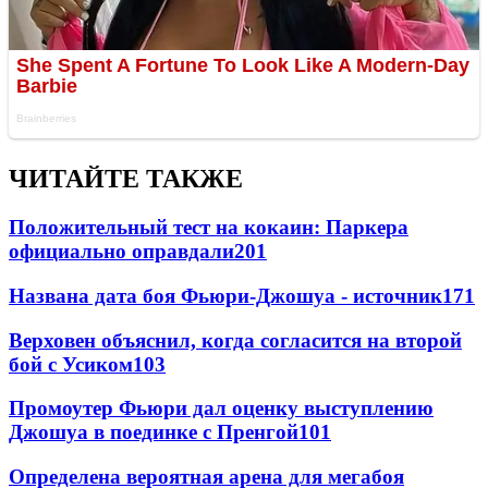
ЧИТАЙТЕ ТАКЖЕ
Положительный тест на кокаин: Паркера
официально оправдали
201
Названа дата боя Фьюри-Джошуа - источник
171
Верховен объяснил, когда согласится на второй
бой с Усиком
103
Промоутер Фьюри дал оценку выступлению
Джошуа в поединке с Пренгой
101
Определена вероятная арена для мегабоя