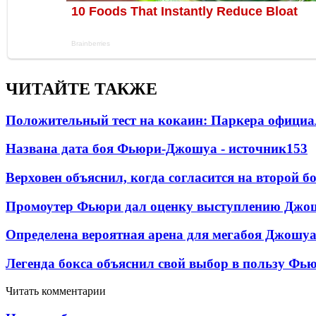
ЧИТАЙТЕ ТАКЖЕ
Положительный тест на кокаин: Паркера официа
Названа дата боя Фьюри-Джошуа - источник
153
Верховен объяснил, когда согласится на второй б
Промоутер Фьюри дал оценку выступлению Джош
Определена вероятная арена для мегабоя Джошу
Легенда бокса объяснил свой выбор в пользу Фь
Читать комментарии