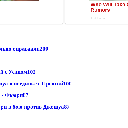
льно оправдали
200
ой с Усиком
102
уа в поединке с Пренгой
100
а - Фьюри
87
юри в бою против Джошуа
87