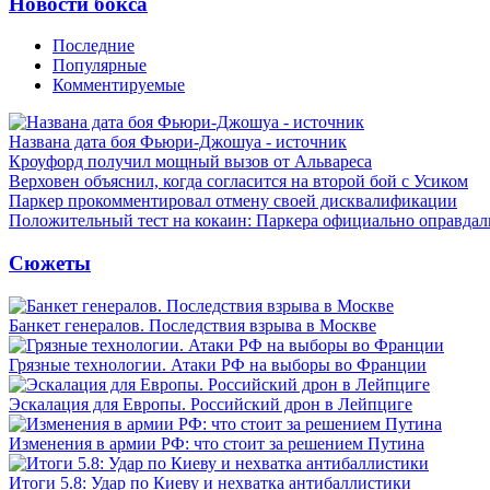
Новости бокса
Последние
Популярные
Комментируемые
Названа дата боя Фьюри-Джошуа - источник
Кроуфорд получил мощный вызов от Альвареса
Верховен объяснил, когда согласится на второй бой с Усиком
Паркер прокомментировал отмену своей дисквалификации
Положительный тест на кокаин: Паркера официально оправдал
Сюжеты
Банкет генералов. Последствия взрыва в Москве
Грязные технологии. Атаки РФ на выборы во Франции
Эскалация для Европы. Российский дрон в Лейпциге
Изменения в армии РФ: что стоит за решением Путина
Итоги 5.8: Удар по Киеву и нехватка антибаллистики