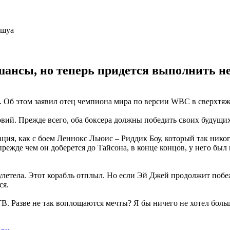
шансы, но теперь придется выполнить не
 Об этом заявил отец чемпиона мира по версии WBC в сверхтя
овий. Прежде всего, оба боксера должны победить своих будущи
ия, как с боем Леннокс Льюис – Риддик Боу, который так никогд
режде чем он доберется до Тайсона, в конце концов, у него был
улетела. Этот корабль отплыл. Но если Эй Джей продолжит побе
ся.
В. Разве не так воплощаются мечты? Я бы ничего не хотел больш