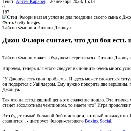
Текст:
Артем Карабец
, 20 декабря 2023, 15:13
0
187
Фото: Getty Images
Тайсон Фьюри и Энтони Джошуа
Джон Фьюри считает, что для боя есть 
Тайсон Фьюри может в будущем встретиться с Энтони Джошуа.
Впрочем, теперь для этого следует выполнить очень много усл
"У Джошуа есть свои проблемы. И здесь может сложиться ситуац
он подерется с Уайлдером. Ему нужно покорить две вершины, п
Джошуа.
Так что на сегодняшний день это сражение пошло. Эта птичка 
станет абсолютным чемпионом, то знаете что? Игра продолжит
Это будет самый большой бой в истории, который покажут по Т
сравнится", - цитирует Фьюри-старшего
Boxing Social.