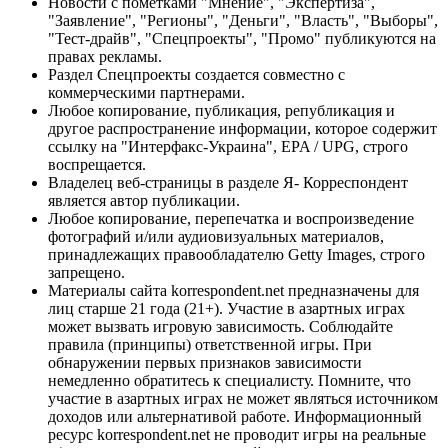
Новости с пометками "Мнение", "Экспертиза",
"Заявление", "Регионы", "Деньги", "Власть", "Выборы",
"Тест-драйв", "Спецпроекты", "Промо" публикуются на
правах рекламы.
Раздел Спецпроекты создается совместно с
коммерческими партнерами.
Любое копирование, публикация, републикация и
другое распространение информации, которое содержит
ссылку на "Интерфакс-Украина", EPA / UPG, строго
воспрещается.
Владелец веб-страницы в разделе Я- Корреспондент
является автор публикации.
Любое копирование, перепечатка и воспроизведение
фотографий и/или аудиовизуальных материалов,
принадлежащих правообладателю Getty Images, строго
запрещено.
Материалы сайта korrespondent.net предназначены для
лиц старше 21 года (21+). Участие в азартных играх
может вызвать игровую зависимость. Соблюдайте
правила (принципы) ответственной игры. При
обнаружении первых признаков зависимости
немедленно обратитесь к специалисту. Помните, что
участие в азартных играх не может являться источником
доходов или альтернативой работе. Информационный
ресурс korrespondent.net не проводит игры на реальные