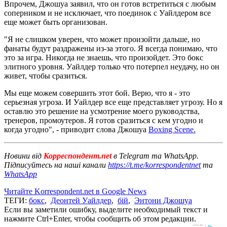
Впрочем, Джошуа заявил, что он готов встретиться с любым
соперником и не исключает, что поединок с Уайлдером все
еще может быть организован.
"Я не слишком уверен, что может произойти дальше, но
фанаты будут раздражены из-за этого. Я всегда понимаю, что
это за игра. Никогда не знаешь, что произойдет. Это бокс
элитного уровня. Уайлдер только что потерпел неудачу, но он
живет, чтобы сразиться.
Мы еще можем совершить этот бой. Верю, что я - это
серьезная угроза. И Уайлдер все еще представляет угрозу. Но я
оставлю это решение на усмотрение моего руководства,
тренеров, промоутеров. Я готов сразиться с кем угодно и
когда угодно", - приводит слова Джошуа
Boxing Scene.
Новини від
Корреспондент.net
в Telegram та WhatsApp.
Підписуйтесь на наші канали
https://t.me/korrespondentnet
та
WhatsApp
Читайте Korrespondent.net в Google News
ТЕГИ:
бокс
,
Деонтей Уайлдер
,
бій
,
Энтони Джошуа
Если вы заметили ошибку, выделите необходимый текст и
нажмите Ctrl+Enter, чтобы сообщить об этом редакции.