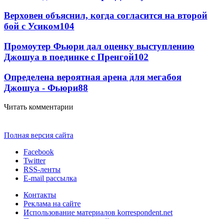
Верховен объяснил, когда согласится на второй
бой с Усиком
104
Промоутер Фьюри дал оценку выступлению
Джошуа в поединке с Пренгой
102
Определена вероятная арена для мегабоя
Джошуа - Фьюри
88
Читать комментарии
Полная версия сайта
Facebook
Twitter
RSS-ленты
E-mail рассылка
Контакты
Реклама на сайте
Использование материалов korrespondent.net