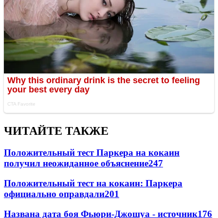
ЧИТАЙТЕ ТАКЖЕ
Положительный тест Паркера на кокаин
получил неожиданное объяснение
247
Положительный тест на кокаин: Паркера
официально оправдали
201
Названа дата боя Фьюри-Джошуа - источник
176