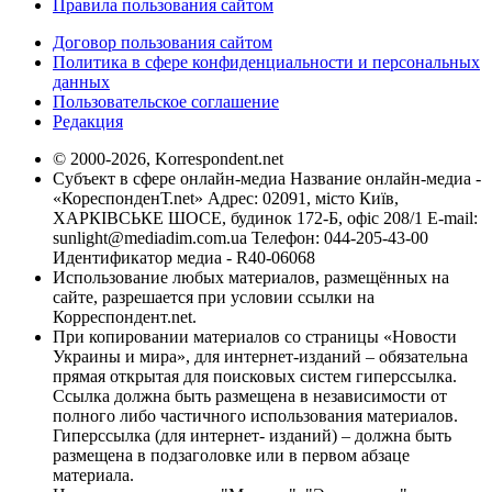
Правила пользования сайтом
Договор пользования сайтом
Политика в сфере конфиденциальности и персональных
данных
Пользовательское соглашение
Редакция
© 2000-2026, Korrespondent.net
Субъект в сфере онлайн-медиа Название онлайн-медиа -
«КореспонденТ.net» Адрес: 02091, місто Київ,
ХАРКІВСЬКЕ ШОСЕ, будинок 172-Б, офіс 208/1 E-mail:
sunlight@mediadim.com.ua
Телефон: 044-205-43-00
Идентификатор медиа - R40-06068
Использование любых материалов, размещённых на
сайте, разрешается при условии ссылки на
Корреспондент.net.
При копировании материалов со страницы «Новости
Украины и мира», для интернет-изданий – обязательна
прямая открытая для поисковых систем гиперссылка.
Ссылка должна быть размещена в независимости от
полного либо частичного использования материалов.
Гиперссылка (для интернет- изданий) – должна быть
размещена в подзаголовке или в первом абзаце
материала.