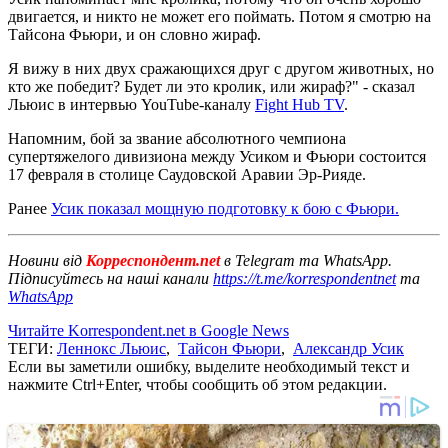
двигается, и никто не может его поймать. Потом я смотрю на
Тайсона Фьюри, и он словно жираф.
Я вижу в них двух сражающихся друг с другом животных, но
кто же победит? Будет ли это кролик, или жираф?" - сказал
Льюис в интервью YouTube-каналу
Fight Hub TV
.
Напомним, бой за звание абсолютного чемпиона
супертяжелого дивизиона между Усиком и Фьюри состоится
17 февраля в столице Саудовской Аравии Эр-Рияде.
Ранее
Усик показал мощную подготовку к бою с Фьюри.
Новини від
Корреспондент.net
в Telegram та WhatsApp.
Підписуйтесь на наші канали
https://t.me/korrespondentnet
та
WhatsApp
Читайте Korrespondent.net в Google News
ТЕГИ:
Леннокс Льюис
,
Тайсон Фьюри
,
Александр Усик
Если вы заметили ошибку, выделите необходимый текст и
нажмите Ctrl+Enter, чтобы сообщить об этом редакции.