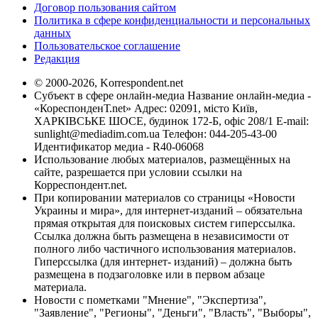
Договор пользования сайтом
Политика в сфере конфиденциальности и персональных
данных
Пользовательское соглашение
Редакция
© 2000-2026, Korrespondent.net
Субъект в сфере онлайн-медиа Название онлайн-медиа -
«КореспонденТ.net» Адрес: 02091, місто Київ,
ХАРКІВСЬКЕ ШОСЕ, будинок 172-Б, офіс 208/1 E-mail:
sunlight@mediadim.com.ua
Телефон: 044-205-43-00
Идентификатор медиа - R40-06068
Использование любых материалов, размещённых на
сайте, разрешается при условии ссылки на
Корреспондент.net.
При копировании материалов со страницы «Новости
Украины и мира», для интернет-изданий – обязательна
прямая открытая для поисковых систем гиперссылка.
Ссылка должна быть размещена в независимости от
полного либо частичного использования материалов.
Гиперссылка (для интернет- изданий) – должна быть
размещена в подзаголовке или в первом абзаце
материала.
Новости с пометками "Мнение", "Экспертиза",
"Заявление", "Регионы", "Деньги", "Власть", "Выборы",