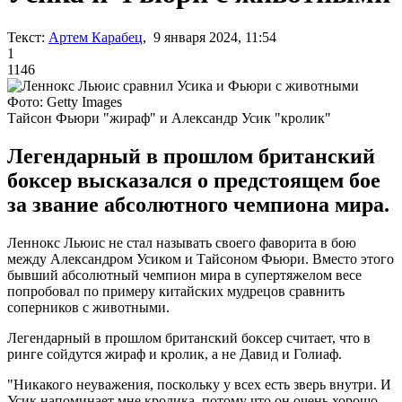
Текст:
Артем Карабец
, 9 января 2024, 11:54
1
1146
Фото: Getty Images
Тайсон Фьюри "жираф" и Александр Усик "кролик"
Легендарный в прошлом британский
боксер высказался о предстоящем бое
за звание абсолютного чемпиона мира.
Леннокс Льюис не стал называть своего фаворита в бою
между Александром Усиком и Тайсоном Фьюри. Вместо этого
бывший абсолютный чемпион мира в супертяжелом весе
попробовал по примеру китайских мудрецов сравнить
соперников с животными.
Легендарный в прошлом британский боксер считает, что в
ринге сойдутся жираф и кролик, а не Давид и Голиаф.
"Никакого неуважения, поскольку у всех есть зверь внутри. И
Усик напоминает мне кролика, потому что он очень хорошо