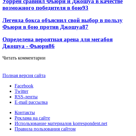
Уоррен сравнил Фьюри и Джошуа в качестве
возможного победителя в бою
93
Легенда бокса объяснил свой выбор в пользу
Фьюри в бою против Джошуа
87
Определена вероятная арена для мегабоя
Джошуа - Фьюри
86
Читать комментарии
Полная версия сайта
Facebook
Twitter
RSS-ленты
E-mail рассылка
Контакты
Реклама на сайте
Использование материалов korrespondent.net
Правила пользования сайтом