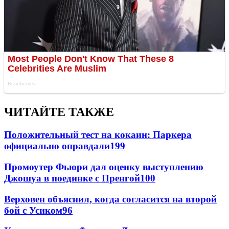
ЧИТАЙТЕ ТАКЖЕ
Положительный тест на кокаин: Паркера
официально оправдали
199
Промоутер Фьюри дал оценку выступлению
Джошуа в поединке с Пренгой
100
Верховен объяснил, когда согласится на второй
бой с Усиком
96