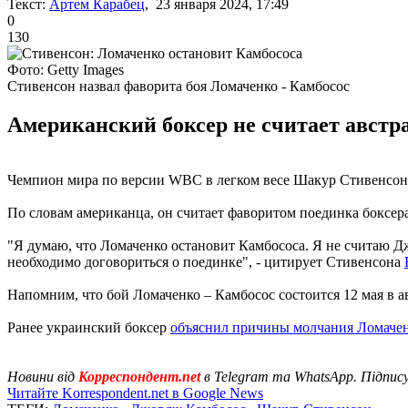
Текст:
Артем Карабец
, 23 января 2024, 17:49
0
130
Фото: Getty Images
Стивенсон назвал фаворита боя Ломаченко - Камбосос
Американский боксер не считает австра
Чемпион мира по версии WBC в легком весе Шакур Стивенсон 
По словам американца, он считает фаворитом поединка боксера 
"Я думаю, что Ломаченко остановит Камбососа. Я не считаю Дж
необходимо договориться о поединке", - цитирует Стивенсона
Напомним, что бой Ломаченко – Камбосос состоится 12 мая в а
Ранее украинский боксер
объяснил причины молчания Ломачен
Новини від
Корреспондент.net
в Telegram та WhatsApp. Підпис
Читайте Korrespondent.net в Google News