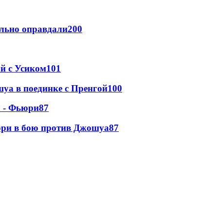
льно оправдали
200
ой с Усиком
101
уа в поединке с Пренгой
100
а - Фьюри
87
юри в бою против Джошуа
87