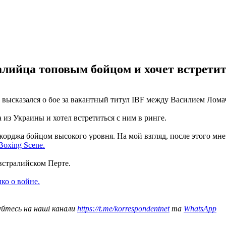
лийца топовым бойцом и хочет встретит
высказался о бое за вакантный титул IBF между Василием Лом
из Украины и хотел встретиться с ним в ринге.
орджа бойцом высокого уровня. На мой взгляд, после этого мне
Boxing Scene.
встралийском Перте.
ко о войне.
уйтесь на наші канали
https://t.me/korrespondentnet
та
WhatsApp