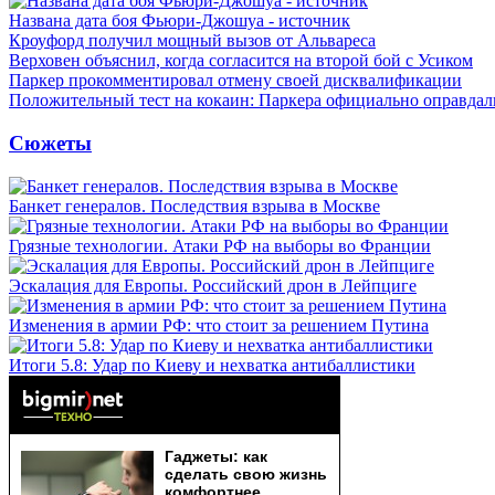
Названа дата боя Фьюри-Джошуа - источник
Кроуфорд получил мощный вызов от Альвареса
Верховен объяснил, когда согласится на второй бой с Усиком
Паркер прокомментировал отмену своей дисквалификации
Положительный тест на кокаин: Паркера официально оправдал
Сюжеты
Банкет генералов. Последствия взрыва в Москве
Грязные технологии. Атаки РФ на выборы во Франции
Эскалация для Европы. Российский дрон в Лейпциге
Изменения в армии РФ: что стоит за решением Путина
Итоги 5.8: Удар по Киеву и нехватка антибаллистики