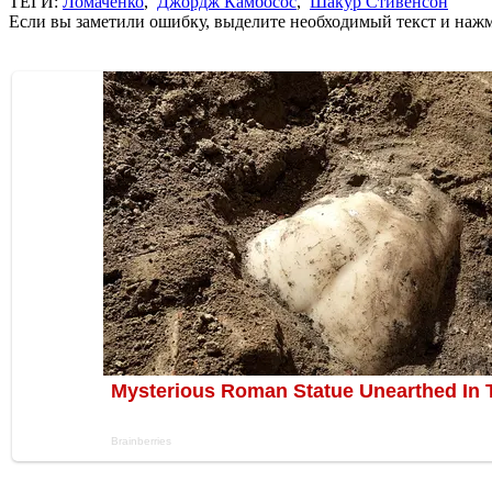
ТЕГИ:
Ломаченко
,
Джордж Камбосос
,
Шакур Стивенсон
Если вы заметили ошибку, выделите необходимый текст и нажми