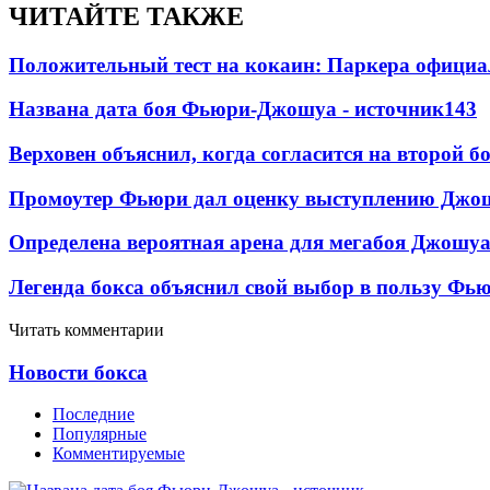
ЧИТАЙТЕ ТАКЖЕ
Положительный тест на кокаин: Паркера официа
Названа дата боя Фьюри-Джошуа - источник
143
Верховен объяснил, когда согласится на второй б
Промоутер Фьюри дал оценку выступлению Джош
Определена вероятная арена для мегабоя Джошу
Легенда бокса объяснил свой выбор в пользу Фь
Читать комментарии
Новости бокса
Последние
Популярные
Комментируемые