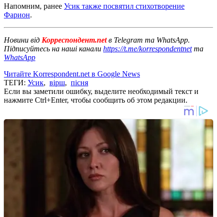
Напомним, ранее
Усик также посвятил стихотворение
Фарион
.
Новини від
Корреспондент.net
в Telegram та WhatsApp.
Підписуйтесь на наші канали
https://t.me/korrespondentnet
та
WhatsApp
Читайте Korrespondent.net в Google News
ТЕГИ:
Усик
,
вірш
,
пісня
Если вы заметили ошибку, выделите необходимый текст и
нажмите Ctrl+Enter, чтобы сообщить об этом редакции.