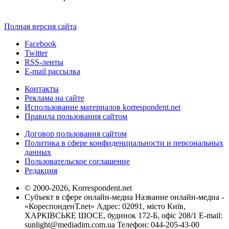
Полная версия сайта
Facebook
Twitter
RSS-ленты
E-mail рассылка
Контакты
Реклама на сайте
Использование материалов korrespondent.net
Правила пользования сайтом
Договор пользования сайтом
Политика в сфере конфиденциальности и персональных
данных
Пользовательское соглашение
Редакция
© 2000-2026, Korrespondent.net
Субъект в сфере онлайн-медиа Название онлайн-медиа -
«КореспонденТ.net» Адрес: 02091, місто Київ,
ХАРКІВСЬКЕ ШОСЕ, будинок 172-Б, офіс 208/1 E-mail:
sunlight@mediadim.com.ua
Телефон: 044-205-43-00