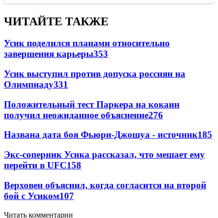
ЧИТАЙТЕ ТАКЖЕ
Усик поделился планами относительно
завершения карьеры
353
Усик выступил против допуска россиян на
Олимпиаду
331
Положительный тест Паркера на кокаин
получил неожиданное объяснение
276
Названа дата боя Фьюри-Джошуа - источник
185
Экс-соперник Усика рассказал, что мешает ему
перейти в UFC
158
Верховен объяснил, когда согласится на второй
бой с Усиком
107
Читать комментарии