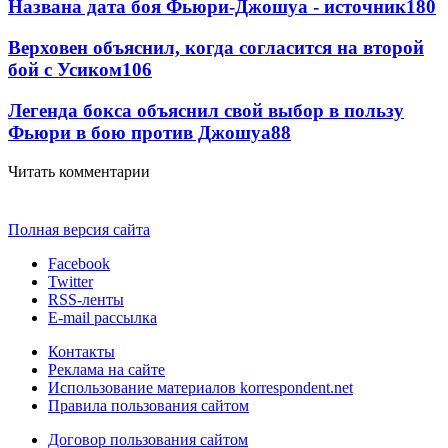
Названа дата боя Фьюри-Джошуа - источник
180
Верховен объяснил, когда согласится на второй
бой с Усиком
106
Легенда бокса объяснил свой выбор в пользу
Фьюри в бою против Джошуа
88
Читать комментарии
Полная версия сайта
Facebook
Twitter
RSS-ленты
E-mail рассылка
Контакты
Реклама на сайте
Использование материалов korrespondent.net
Правила пользования сайтом
Договор пользования сайтом