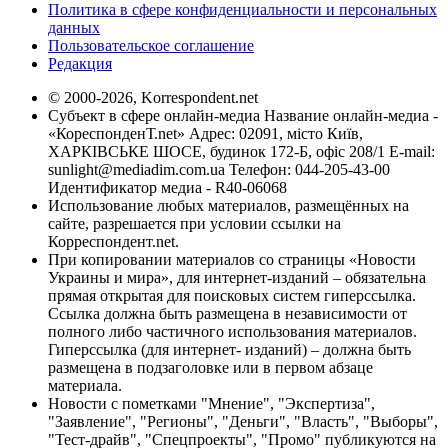
Политика в сфере конфиденциальности и персональных
данных
Пользовательское соглашение
Редакция
© 2000-2026, Korrespondent.net
Субъект в сфере онлайн-медиа Название онлайн-медиа -
«КореспонденТ.net» Адрес: 02091, місто Київ,
ХАРКІВСЬКЕ ШОСЕ, будинок 172-Б, офіс 208/1 E-mail:
sunlight@mediadim.com.ua
Телефон: 044-205-43-00
Идентификатор медиа - R40-06068
Использование любых материалов, размещённых на
сайте, разрешается при условии ссылки на
Корреспондент.net.
При копировании материалов со страницы «Новости
Украины и мира», для интернет-изданий – обязательна
прямая открытая для поисковых систем гиперссылка.
Ссылка должна быть размещена в независимости от
полного либо частичного использования материалов.
Гиперссылка (для интернет- изданий) – должна быть
размещена в подзаголовке или в первом абзаце
материала.
Новости с пометками "Мнение", "Экспертиза",
"Заявление", "Регионы", "Деньги", "Власть", "Выборы",
"Тест-драйв", "Спецпроекты", "Промо" публикуются на