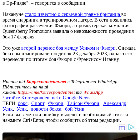
в Эр-Рияде", – говорится в сообщении.
Накануне
стало известно о серьезной травме британца
во
время спарринга в тренировочном лагере. В сети появились
фотографии рассечения Фьюри, а промоутерская компания
Queensberry Promotions заявила о невозможности проведения
боя 17 февраля.
Это уже
второй перенос боя между Усиком и Фьюри
. Сначала
боксеры планировали поединок 23 декабря 2023, однако его
перенесли по итогам боя Фьюри с Фрэнсисом Нганну.
Новини від
Корреспондент.net
в Telegram та WhatsApp.
Підписуйтесь на наші
канали
https://t.me/korrespondentnet
та
WhatsApp
Читайте Korrespondent.net в Google News
ТЕГИ:
бокс
,
Спорт
,
Фьюри
,
Тайсон Фьюри
,
Александр
Усик
,
Усик
,
новости бокса
,
бой Усик
Если вы заметили ошибку, выделите необходимый текст и
нажмите Ctrl+Enter, чтобы сообщить об этом редакции.