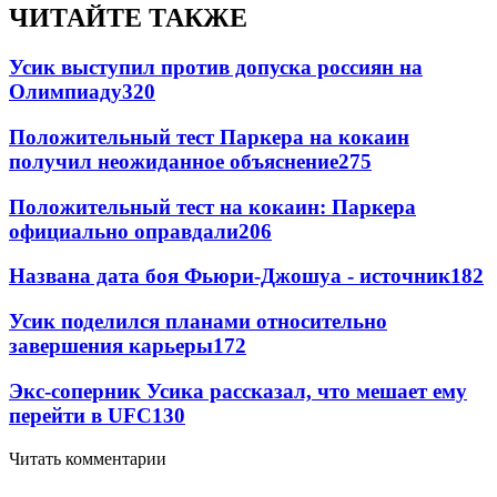
ЧИТАЙТЕ ТАКЖЕ
Усик выступил против допуска россиян на
Олимпиаду
320
Положительный тест Паркера на кокаин
получил неожиданное объяснение
275
Положительный тест на кокаин: Паркера
официально оправдали
206
Названа дата боя Фьюри-Джошуа - источник
182
Усик поделился планами относительно
завершения карьеры
172
Экс-соперник Усика рассказал, что мешает ему
перейти в UFC
130
Читать комментарии