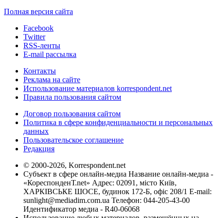
Полная версия сайта
Facebook
Twitter
RSS-ленты
E-mail рассылка
Контакты
Реклама на сайте
Использование материалов korrespondent.net
Правила пользования сайтом
Договор пользования сайтом
Политика в сфере конфиденциальности и персональных
данных
Пользовательское соглашение
Редакция
© 2000-2026, Korrespondent.net
Субъект в сфере онлайн-медиа Название онлайн-медиа -
«КореспонденТ.net» Адрес: 02091, місто Київ,
ХАРКІВСЬКЕ ШОСЕ, будинок 172-Б, офіс 208/1 E-mail:
sunlight@mediadim.com.ua
Телефон: 044-205-43-00
Идентификатор медиа - R40-06068
Использование любых материалов, размещённых на