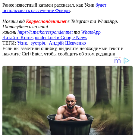
Ранее известный катмен рассказал, как Усик
будет
использовать рассечение Фьюри
.
Новини від
Корреспондент.net
в Telegram та WhatsApp.
Підписуйтесь на наші
канали
https://t.me/korrespondentnet
та
WhatsApp
Читайте Korrespondent.net в Google News
ТЕГИ:
Усик
,
зустріч
,
Андрій Шевченко
Если вы заметили ошибку, выделите необходимый текст и
нажмите Ctrl+Enter, чтобы сообщить об этом редакции.