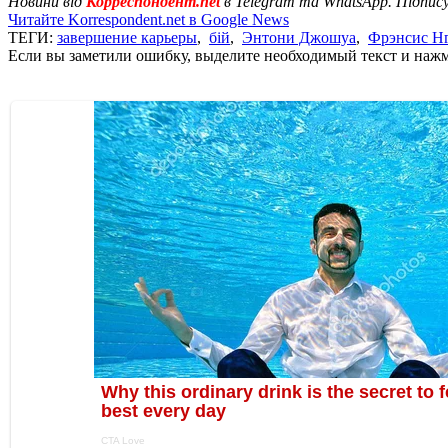
Новини від
Корреспондент.net
в Telegram та WhatsApp. Підпис
Читайте Korrespondent.net в Google News
ТЕГИ:
завершение карьеры
,
бій
,
Энтони Джошуа
,
Фрэнсис Н
Если вы заметили ошибку, выделите необходимый текст и нажми