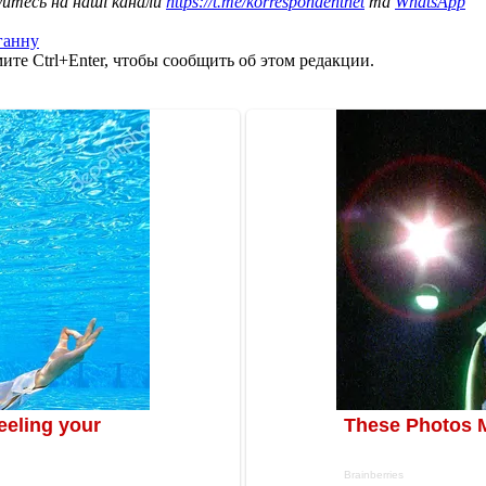
уйтесь на наші канали
https://t.me/korrespondentnet
та
WhatsApp
ганну
те Ctrl+Enter, чтобы сообщить об этом редакции.