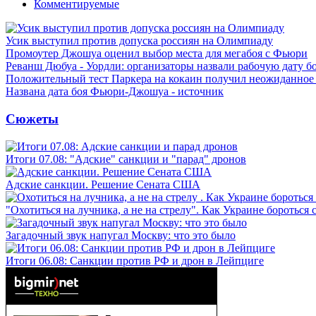
Комментируемые
Усик выступил против допуска россиян на Олимпиаду
Промоутер Джошуа оценил выбор места для мегабоя с Фьюри
Реванш Дюбуа - Уордли: организаторы назвали рабочую дату б
Положительный тест Паркера на кокаин получил неожиданное
Названа дата боя Фьюри-Джошуа - источник
Сюжеты
Итоги 07.08: "Адские" санкции и "парад" дронов
Адские санкции. Решение Сената США
"Охотиться на лучника, а не на стрелу". Как Украине бороться 
Загадочный звук напугал Москву: что это было
Итоги 06.08: Санкции против РФ и дрон в Лейпциге