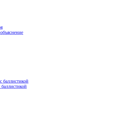
оя
 объяснение
с баллистикой