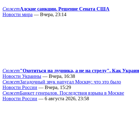
Сюжет
Адские санкции. Решение Сената США
Новости мира
— Вчера, 23:14
Сюжет
"Охотиться на лучника, а не на стрелу". Как Украи
Новости Украины
— Вчера, 16:38
Сюжет
Загадочный звук напугал Москву: что это было
Новости России
— Вчера, 15:29
Сюжет
Банкет генералов. Последствия взрыва в Москве
Новости России
— 6 августа 2026, 23:58