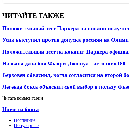
ЧИТАЙТЕ ТАКЖЕ
Положительный тест Паркера на кокаин получил
Усик выступил против допуска россиян на Олим
Положительный тест на кокаин: Паркера официа
Названа дата боя Фьюри-Джошуа - источник
180
Верховен объяснил, когда согласится на второй б
Легенда бокса объяснил свой выбор в пользу Фь
Читать комментарии
Новости бокса
Последние
Популярные