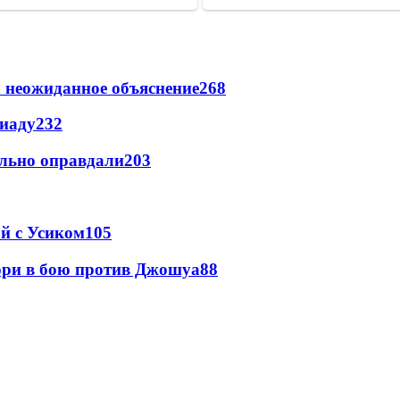
 неожиданное объяснение
268
пиаду
232
льно оправдали
203
ой с Усиком
105
юри в бою против Джошуа
88