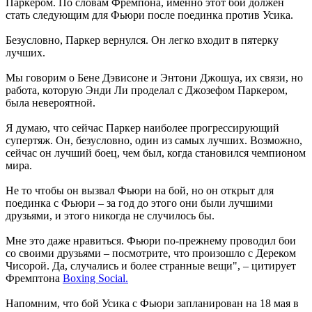
Паркером. По словам Фремпона, именно этот бой должен
стать следующим для Фьюри после поединка против Усика.
Безусловно, Паркер вернулся. Он легко входит в пятерку
лучших.
Мы говорим о Бене Дэвисоне и Энтони Джошуа, их связи, но
работа, которую Энди Ли проделал с Джозефом Паркером,
была невероятной.
Я думаю, что сейчас Паркер наиболее прогрессирующий
супертяж. Он, безусловно, один из самых лучших. Возможно,
сейчас он лучший боец, чем был, когда становился чемпионом
мира.
Не то чтобы он вызвал Фьюри на бой, но он открыт для
поединка с Фьюри – за год до этого они были лучшими
друзьями, и этого никогда не случилось бы.
Мне это даже нравиться. Фьюри по-прежнему проводил бои
со своими друзьями – посмотрите, что произошло с Дереком
Чисорой. Да, случались и более странные вещи", – цитирует
Фремптона
Boxing Social.
Напомним, что бой Усика с Фьюри запланирован на 18 мая в