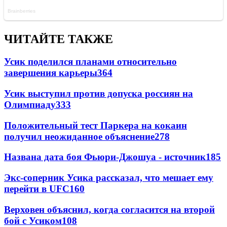
ЧИТАЙТЕ ТАКЖЕ
Усик поделился планами относительно
завершения карьеры
364
Усик выступил против допуска россиян на
Олимпиаду
333
Положительный тест Паркера на кокаин
получил неожиданное объяснение
278
Названа дата боя Фьюри-Джошуа - источник
185
Экс-соперник Усика рассказал, что мешает ему
перейти в UFC
160
Верховен объяснил, когда согласится на второй
бой с Усиком
108