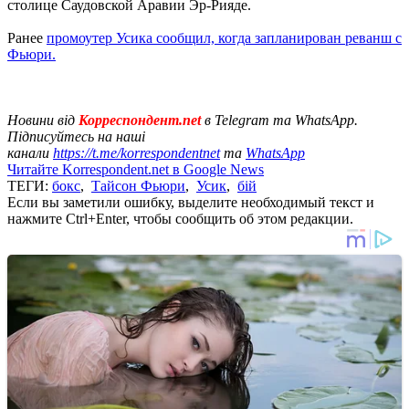
столице Саудовской Аравии Эр-Рияде.
Ранее
промоутер Усика сообщил, когда запланирован реванш с
Фьюри.
Новини від
Корреспондент.net
в Telegram та WhatsApp.
Підписуйтесь на наші
канали
https://t.me/korrespondentnet
та
WhatsApp
Читайте Korrespondent.net в Google News
ТЕГИ:
бокс
,
Тайсон Фьюри
,
Усик
,
бій
Если вы заметили ошибку, выделите необходимый текст и
нажмите Ctrl+Enter, чтобы сообщить об этом редакции.