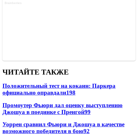
ЧИТАЙТЕ ТАКЖЕ
Положительный тест на кокаин: Паркера
официально оправдали
198
Промоутер Фьюри дал оценку выступлению
Джошуа в поединке с Пренгой
99
Уоррен сравнил Фьюри и Джошуа в качестве
возможного победителя в бою
92