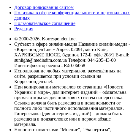
Договор пользования сайтом
Политика в сфере конфиденциальности и персональных
данных
Пользовательское соглашение
Редакция
© 2000-2026, Korrespondent.net
Субъект в сфере онлайн-медиа Название онлайн-медиа -
«КореспонденТ.net» Адрес: 02091, місто Київ,
ХАРКІВСЬКЕ ШОСЕ, будинок 172-Б, офіс 208/1 E-mail:
sunlight@mediadim.com.ua
Телефон: 044-205-43-00
Идентификатор медиа - R40-06068
Использование любых материалов, размещённых на
сайте, разрешается при условии ссылки на
Корреспондент.net.
При копировании материалов со страницы «Новости
Украины и мира», для интернет-изданий – обязательна
прямая открытая для поисковых систем гиперссылка.
Ссылка должна быть размещена в независимости от
полного либо частичного использования материалов.
Гиперссылка (для интернет- изданий) – должна быть
размещена в подзаголовке или в первом абзаце
материала.
Новости с пометками "Мнение", "Экспертиза",