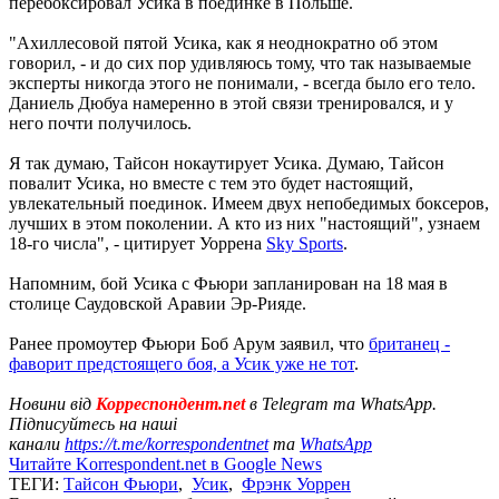
перебоксировал Усика в поединке в Польше.
"Ахиллесовой пятой Усика, как я неоднократно об этом
говорил, - и до сих пор удивляюсь тому, что так называемые
эксперты никогда этого не понимали, - всегда было его тело.
Даниель Дюбуа намеренно в этой связи тренировался, и у
него почти получилось.
Я так думаю, Тайсон нокаутирует Усика. Думаю, Тайсон
повалит Усика, но вместе с тем это будет настоящий,
увлекательный поединок. Имеем двух непобедимых боксеров,
лучших в этом поколении. А кто из них "настоящий", узнаем
18-го числа", - цитирует Уоррена
Sky Sports
.
Напомним, бой Усика с Фьюри запланирован на 18 мая в
столице Саудовской Аравии Эр-Рияде.
Ранее промоутер Фьюри Боб Арум заявил, что
британец -
фаворит предстоящего боя, а Усик уже не тот
.
Новини від
Корреспондент.net
в Telegram та WhatsApp.
Підписуйтесь на наші
канали
https://t.me/korrespondentnet
та
WhatsApp
Читайте Korrespondent.net в Google News
ТЕГИ:
Тайсон Фьюри
,
Усик
,
Фрэнк Уоррен