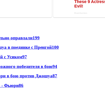
льно оправдали
199
уа в поединке с Пренгой
100
ой с Усиком
97
ожного победителя в бою
94
юри в бою против Джошуа
87
а - Фьюри
86