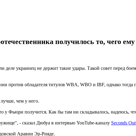
оотечественника получилось то, чего ему
 ли деле украинец не держит такие удары. Такой совет перед бо
ии против обладателя титулов WBA, WBO и IBF, однако тогда по
лучше, чем у него.
что у Фьюри получится. Как бы там ни складывалось, надеюсь, ч
дружище", - сказал Дюбуа в интервью YouTube-каналу
Seconds Out
довской Аравии Эр-Рияде.