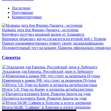
Последние
Популярные
Комментируемые
Названа дата боя Фьюри-Джошуа - источник
Кроуфорд получил мощный вызов от Альвареса
Верховен объяснил, когда согласится на второй бой с Усиком
Паркер прокомментировал отмену своей дисквалификации
Положительный тест на кокаин: Паркера официально оправдал
Сюжеты
Эскалация для Европы. Российский дрон в Лейпциге
Изменения в армии РФ: что стоит за решением Путина
Итоги 5.8: Удар по Киеву и нехватка антибаллистики
Пытаются взломать Киев. Реакция Запада на удар
Итоги 04.08: "Сафари" в Херсоне и итоги операции