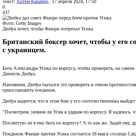
Текст:
Артем Карабец
, 17 апреля 2024, 17:50
0
437
Фото: Getty Images
Дюбуа хочет, чтобы Фьюри потрепал Усика
Британский боксер хочет, чтобы у его с
с украинцем.
Бить Александра Усика по корпусу, чтобы проверить, на самом
Даниель Дюбуа.
Напомним, Дюбуа пытался это проверить в очном противостоян
приостановить поединок.
Дюбуа надеется, что в этом бою у его соотечественника выйдет 
"Посмотрим, уязвим ли Усик к ударам по корпусу. Я надеюсь, 
Посоветую ли я ему бить по корпусу? А то как же. Задай ему, 
Поединок Фьюри против Усика состоится 18 мая в столице Сау