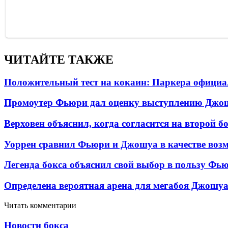
ЧИТАЙТЕ ТАКЖЕ
Положительный тест на кокаин: Паркера официа
Промоутер Фьюри дал оценку выступлению Джош
Верховен объяснил, когда согласится на второй б
Уоррен сравнил Фьюри и Джошуа в качестве возм
Легенда бокса объяснил свой выбор в пользу Фь
Определена вероятная арена для мегабоя Джошу
Читать комментарии
Новости бокса