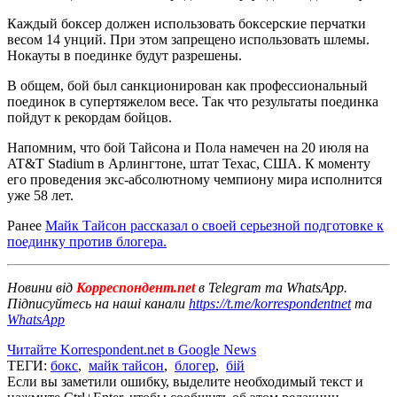
Каждый боксер должен использовать боксерские перчатки
весом 14 унций. При этом запрещено использовать шлемы.
Нокауты в поединке будут разрешены.
В общем, бой был санкционирован как профессиональный
поединок в супертяжелом весе. Так что результаты поединка
пойдут к рекордам бойцов.
Напомним, что бой Тайсона и Пола намечен на 20 июля на
AT&T Stadium в Арлингтоне, штат Техас, США. К моменту
его проведения экс-абсолютному чемпиону мира исполнится
уже 58 лет.
Ранее
Майк Тайсон рассказал о своей серьезной подготовке к
поединку против блогера.
Новини від
Корреспондент.net
в Telegram та WhatsApp.
Підписуйтесь на наші канали
https://t.me/korrespondentnet
та
WhatsApp
Читайте Korrespondent.net в Google News
ТЕГИ:
бокс
,
майк тайсон
,
блогер
,
бій
Если вы заметили ошибку, выделите необходимый текст и