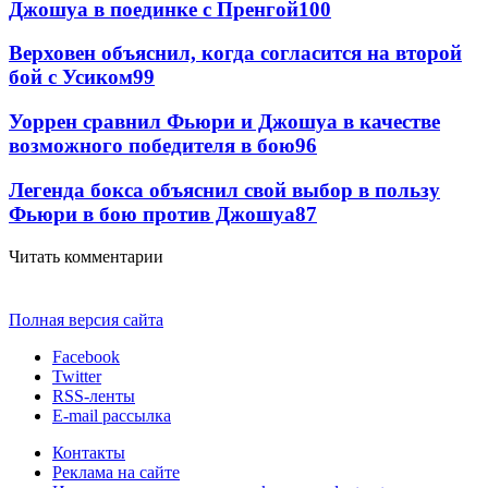
Джошуа в поединке с Пренгой
100
Верховен объяснил, когда согласится на второй
бой с Усиком
99
Уоррен сравнил Фьюри и Джошуа в качестве
возможного победителя в бою
96
Легенда бокса объяснил свой выбор в пользу
Фьюри в бою против Джошуа
87
Читать комментарии
Полная версия сайта
Facebook
Twitter
RSS-ленты
E-mail рассылка
Контакты
Реклама на сайте