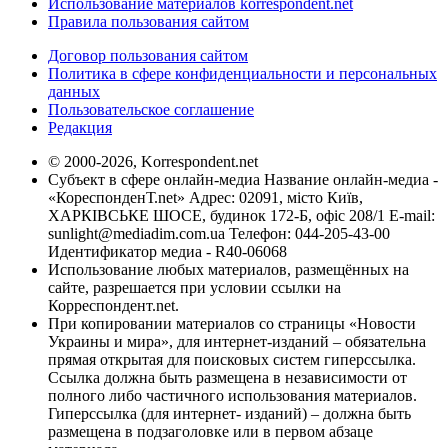
Использование материалов korrespondent.net
Правила пользования сайтом
Договор пользования сайтом
Политика в сфере конфиденциальности и персональных
данных
Пользовательское соглашение
Редакция
© 2000-2026, Korrespondent.net
Субъект в сфере онлайн-медиа Название онлайн-медиа -
«КореспонденТ.net» Адрес: 02091, місто Київ,
ХАРКІВСЬКЕ ШОСЕ, будинок 172-Б, офіс 208/1 E-mail:
sunlight@mediadim.com.ua
Телефон: 044-205-43-00
Идентификатор медиа - R40-06068
Использование любых материалов, размещённых на
сайте, разрешается при условии ссылки на
Корреспондент.net.
При копировании материалов со страницы «Новости
Украины и мира», для интернет-изданий – обязательна
прямая открытая для поисковых систем гиперссылка.
Ссылка должна быть размещена в независимости от
полного либо частичного использования материалов.
Гиперссылка (для интернет- изданий) – должна быть
размещена в подзаголовке или в первом абзаце