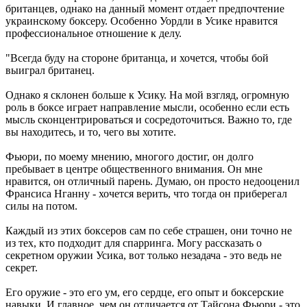
британцев, однако на данный момент отдает предпочтение
украинскому боксеру. Особенно Уордли в Усике нравится
профессиональное отношение к делу.
"Всегда буду на стороне британца, и хочется, чтобы бой
выиграл британец.
Однако я склонен больше к Усику. На мой взгляд, огромную
роль в боксе играет направление мысли, особенно если есть
мысль сконцентрироваться и сосредоточиться. Важно то, где
вы находитесь, и то, чего вы хотите.
Фьюри, по моему мнению, многого достиг, он долго
пребывает в центре общественного внимания. Он мне
нравится, он отличный парень. Думаю, он просто недооценил
Франсиса Нганну - хочется верить, что тогда он приберегал
силы на потом.
Каждый из этих боксеров сам по себе страшен, они точно не
из тех, кто подходит для спарринга. Могу рассказать о
секретном оружии Усика, вот только незадача - это ведь не
секрет.
Его оружие - это его ум, его сердце, его опыт и боксерские
навыки. И главное, чем он отличается от Тайсона Фьюри - это