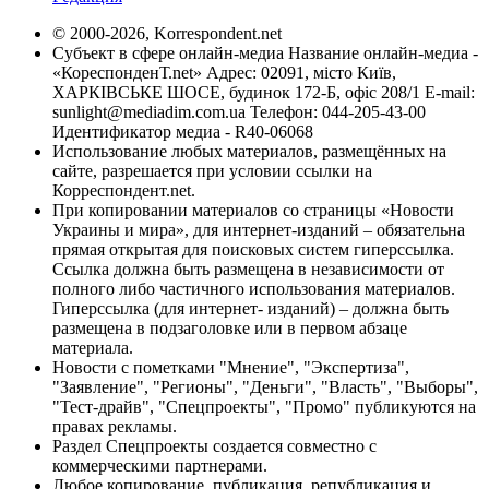
© 2000-2026, Korrespondent.net
Субъект в сфере онлайн-медиа Название онлайн-медиа -
«КореспонденТ.net» Адрес: 02091, місто Київ,
ХАРКІВСЬКЕ ШОСЕ, будинок 172-Б, офіс 208/1 E-mail:
sunlight@mediadim.com.ua
Телефон: 044-205-43-00
Идентификатор медиа - R40-06068
Использование любых материалов, размещённых на
сайте, разрешается при условии ссылки на
Корреспондент.net.
При копировании материалов со страницы «Новости
Украины и мира», для интернет-изданий – обязательна
прямая открытая для поисковых систем гиперссылка.
Ссылка должна быть размещена в независимости от
полного либо частичного использования материалов.
Гиперссылка (для интернет- изданий) – должна быть
размещена в подзаголовке или в первом абзаце
материала.
Новости с пометками "Мнение", "Экспертиза",
"Заявление", "Регионы", "Деньги", "Власть", "Выборы",
"Тест-драйв", "Спецпроекты", "Промо" публикуются на
правах рекламы.
Раздел Спецпроекты создается совместно с
коммерческими партнерами.
Любое копирование, публикация, републикация и