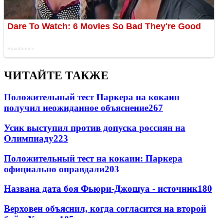
ЧИТАЙТЕ ТАКЖЕ
Положительный тест Паркера на кокаин
получил неожиданное объяснение
267
Усик выступил против допуска россиян на
Олимпиаду
223
Положительный тест на кокаин: Паркера
официально оправдали
203
Названа дата боя Фьюри-Джошуа - источник
180
Верховен объяснил, когда согласится на второй