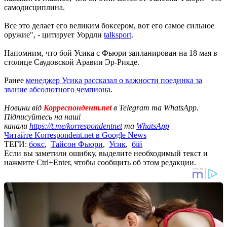
самодисциплина.
Все это делает его великим боксером, вот его самое сильное
оружие", - цитирует Уордли
talksport
.
Напомним, что бой Усика с Фьюри запланирован на 18 мая в
столице Саудовской Аравии Эр-Рияде.
Ранее
менеджер Усика рассказал о важности поединка за
звание абсолютного чемпиона
.
Новини від
Корреспондент.net
в Telegram та WhatsApp.
Підписуйтесь на наші
канали
https://t.me/korrespondentnet
та
WhatsApp
Читайте Korrespondent.net в Google News
ТЕГИ:
бокс
,
Тайсон Фьюри
,
Усик
,
бій
Если вы заметили ошибку, выделите необходимый текст и
нажмите Ctrl+Enter, чтобы сообщить об этом редакции.