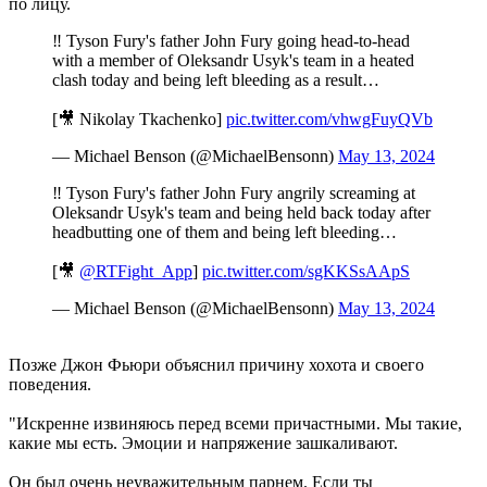
по лицу.
‼️ Tyson Fury's father John Fury going head-to-head
with a member of Oleksandr Usyk's team in a heated
clash today and being left bleeding as a result…
[🎥 Nikolay Tkachenko]
pic.twitter.com/vhwgFuyQVb
— Michael Benson (@MichaelBensonn)
May 13, 2024
‼️ Tyson Fury's father John Fury angrily screaming at
Oleksandr Usyk's team and being held back today after
headbutting one of them and being left bleeding…
[🎥
@RTFight_App
]
pic.twitter.com/sgKKSsAApS
— Michael Benson (@MichaelBensonn)
May 13, 2024
Позже Джон Фьюри объяснил причину хохота и своего
поведения.
"Искренне извиняюсь перед всеми причастными. Мы такие,
какие мы есть. Эмоции и напряжение зашкаливают.
Он был очень неуважительным парнем. Если ты