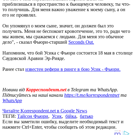
приблизишься в пространство к бьющемуся человеку, ты что-
то получишь. Для меня важно уважение к моему сыну, а он
его не проявлял.
Он упомянул о моем сыне, значит, он должен был это
получить. Меня не беспокоит кровотечение, это то, ради чего
мы живем, мы сражаемся с людьми. Для меня это обычное
дело", - сказал Фьюри-старший
Seconds Out.
Напомним, что бой Усика с Фьюри состоится 18 мая в столице
Саудовской Аравии Эр-Рияде.
Ранее стал
известен рефери в ринге в бою Усик - Фьюри.
Новини від
Корреспондент.net
в Telegram та WhatsApp.
Підписуйтесь на наші канали
https://t.me/korrespondentnet
та
WhatsApp
Читайте Korrespondent.net в Google News
ТЕГИ:
Тайсон Фьюри
,
Усик
,
бійка
,
батько
Если вы заметили ошибку, выделите необходимый текст и
нажмите Ctrl+Enter, чтобы сообщить об этом редакции.