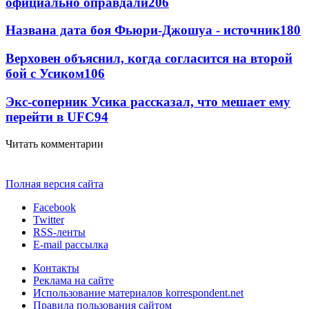
официально оправдали
206
Названа дата боя Фьюри-Джошуа - источник
180
Верховен объяснил, когда согласится на второй
бой с Усиком
106
Экс-соперник Усика рассказал, что мешает ему
перейти в UFC
94
Читать комментарии
Полная версия сайта
Facebook
Twitter
RSS-ленты
E-mail рассылка
Контакты
Реклама на сайте
Использование материалов korrespondent.net
Правила пользования сайтом