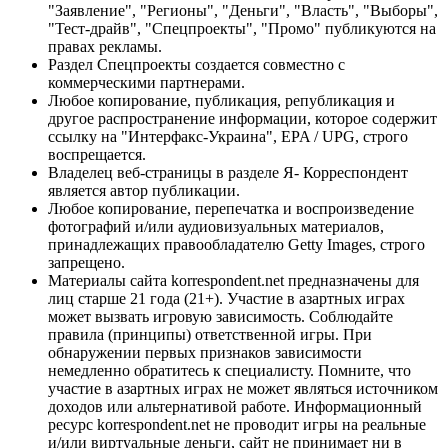
"Заявление", "Регионы", "Деньги", "Власть", "Выборы",
"Тест-драйв", "Спецпроекты", "Промо" публикуются на
правах рекламы.
Раздел Спецпроекты создается совместно с
коммерческими партнерами.
Любое копирование, публикация, републикация и
другое распространение информации, которое содержит
ссылку на "Интерфакс-Украина", EPA / UPG, строго
воспрещается.
Владелец веб-страницы в разделе Я- Корреспондент
является автор публикации.
Любое копирование, перепечатка и воспроизведение
фотографий и/или аудиовизуальных материалов,
принадлежащих правообладателю Getty Images, строго
запрещено.
Материалы сайта korrespondent.net предназначены для
лиц старше 21 года (21+). Участие в азартных играх
может вызвать игровую зависимость. Соблюдайте
правила (принципы) ответственной игры. При
обнаружении первых признаков зависимости
немедленно обратитесь к специалисту. Помните, что
участие в азартных играх не может являться источником
доходов или альтернативой работе. Информационный
ресурс korrespondent.net не проводит игры на реальные
и/или виртуальные деньги, сайт не принимает ни в