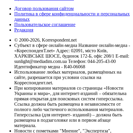
Договор пользования сайтом
Политика в сфере конфиденциальности и персональных
данных
Пользовательское соглашение
Редакция
© 2000-2026, Korrespondent.net
Субъект в сфере онлайн-медиа Название онлайн-медиа -
«КореспонденТ.net» Адрес: 02091, місто Київ,
ХАРКІВСЬКЕ ШОСЕ, будинок 172-Б, офіс 208/1 E-mail:
sunlight@mediadim.com.ua
Телефон: 044-205-43-00
Идентификатор медиа - R40-06068
Использование любых материалов, размещённых на
сайте, разрешается при условии ссылки на
Корреспондент.net.
При копировании материалов со страницы «Новости
Украины и мира», для интернет-изданий – обязательна
прямая открытая для поисковых систем гиперссылка.
Ссылка должна быть размещена в независимости от
полного либо частичного использования материалов.
Гиперссылка (для интернет- изданий) – должна быть
размещена в подзаголовке или в первом абзаце
материала.
Новости с пометками "Мнение", "Экспертиза",