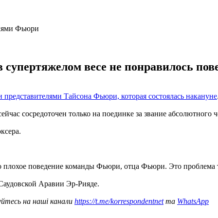
супертяжелом весе не понравилось повед
и представителями Тайсона Фьюри, которая состоялась накануне
йчас сосредоточен только на поединке за звание абсолютного 
ксера.
Это плохое поведение команды Фьюри, отца Фьюри. Это проблема 
 Саудовской Аравии Эр-Рияде.
уйтесь на наші канали
https://t.me/korrespondentnet
та
WhatsApp