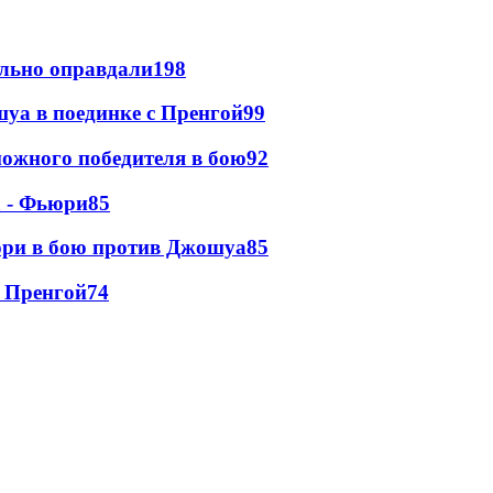
льно оправдали
198
уа в поединке с Пренгой
99
ожного победителя в бою
92
а - Фьюри
85
юри в бою против Джошуа
85
 Пренгой
74