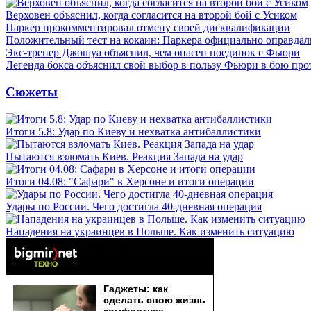
Верховен объяснил, когда согласится на второй бой с Усиком
Паркер прокомментировал отмену своей дисквалификации
Положительный тест на кокаин: Паркера официально оправдал
Экс-тренер Джошуа объяснил, чем опасен поединок с Фьюри
Легенда бокса объяснил свой выбор в пользу Фьюри в бою пр
Сюжеты
Итоги 5.8: Удар по Киеву и нехватка антибаллистики
Пытаются взломать Киев. Реакция Запада на удар
Итоги 04.08: "Сафари" в Херсоне и итоги операции
Удары по России. Чего достигла 40-дневная операция
Нападения на украинцев в Польше. Как изменить ситуацию