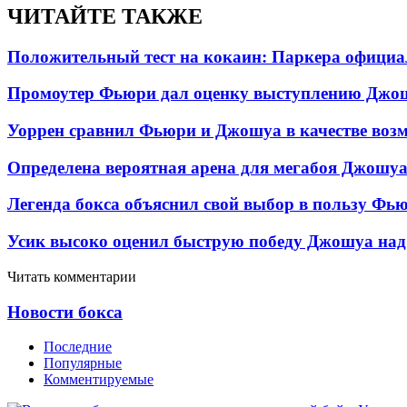
ЧИТАЙТЕ ТАКЖЕ
Положительный тест на кокаин: Паркера официа
Промоутер Фьюри дал оценку выступлению Джош
Уоррен сравнил Фьюри и Джошуа в качестве возм
Определена вероятная арена для мегабоя Джошу
Легенда бокса объяснил свой выбор в пользу Фь
Усик высоко оценил быструю победу Джошуа над
Читать комментарии
Новости бокса
Последние
Популярные
Комментируемые