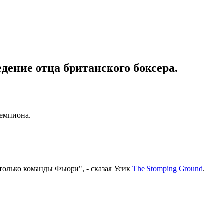
ение отца британского боксера.
.
чемпиона.
только команды Фьюри", - сказал Усик
The Stomping Ground
.