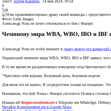
Текст:
Артем Карабец
, 14 мая 2024, 10:54
0
528
Фото: Getty Images
Александр Усик не хочет отвлекаться от боя с Фьюри
Чемпиону мира WBA, WBO, IBO и IBF в 
Александр Усик не особо вникает в
драку между его командой 
Украинский чемпион мира WBA, WBO, IBO и IBF заявил, что се
В то же время он раскритиковал поведение отца британского бо
"Чувствую себя хорошо. Безумный день, безумная неделя.
Для меня это не важно. Я сосредоточен только на поединке. 
Напомним, что бой Усика с Фьюри состоится 18 мая в столице
Новини від
Корреспондент.net
в Telegram та WhatsApp. Підпис
Читайте Korrespondent.net в Google News