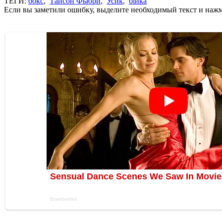
ТЕГИ:
бокс
,
Тайсон Фьюри
,
Усик
,
бійка
Если вы заметили ошибку, выделите необходимый текст и нажми