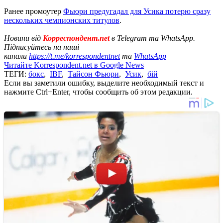
Ранее промоутер
Фьюри предугадал для Усика потерю сразу
нескольких чемпионских титулов
.
Новини від
Корреспондент.net
в Telegram та WhatsApp.
Підписуйтесь на наші
канали
https://t.me/korrespondentnet
та
WhatsApp
Читайте Korrespondent.net в Google News
ТЕГИ:
бокс
,
IBF
,
Тайсон Фьюри
,
Усик
,
бій
Если вы заметили ошибку, выделите необходимый текст и
нажмите Ctrl+Enter, чтобы сообщить об этом редакции.