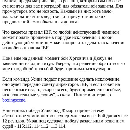
пункта, предусматривающего реванш, который сам по себе
становится для вас преградой для обязательной защиты. Для
промоутеров это не новость. Каждый из них хоть мало-
мальски да знает последствия от присутствия таких
предложений. Это обкатанная дорога.
Что касается правил IBF, то любой действующий чемпион
может подать прошение в порядке исключения. Любой
действующий чемпион может попросить сделать исключение
из любого правила IBF.
Пока еще на данный момент бой Хрговича и Дюбуа не
заявлен ни на один титул. Уверен, что решение обратиться ко
мне с подобной просьбой будет приниматься кулуарно.
Если команда Усика подаст прошение сделать исключение,
оно будет передано совету директоров IBF, и если совет на
него согласится, то, скорее всего, будут применены особые,
исключительные условия", - сказал Пиплс в интервью
boxingscene
.
Напомним, победа Усика над Фьюри принесла ему
абсолютное чемпионство в супертяжелом весе. Бой длился все
12 раундов. Украинец одержал победу раздельным решением
судей - 115:112, 114:112, 113:114.