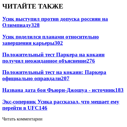
ЧИТАЙТЕ ТАКЖЕ
Усик выступил против допуска россиян на
Олимпиаду
328
Усик поделился планами относительно
завершения карьеры
302
Положительный тест Паркера на кокаин
получил неожиданное объяснение
276
Положительный тест на кокаин: Паркера
официально оправдали
207
Названа дата боя Фьюри-Джошуа - источник
183
Экс-соперник Усика рассказал, что мешает ему
перейти в UFC
146
Читать комментарии