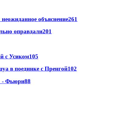
 неожиданное объяснение
261
льно оправдали
201
ой с Усиком
105
уа в поединке с Пренгой
102
а - Фьюри
88