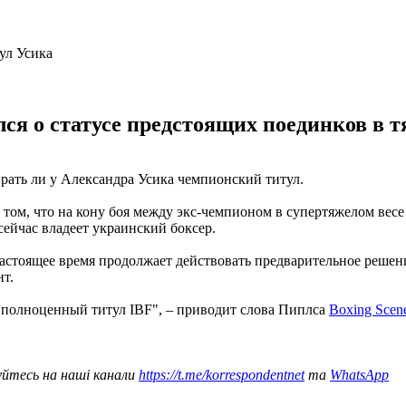
лся о статусе предстоящих поединков в 
рать ли у Александра Усика чемпионский титул.
ом, что на кону боя между экс-чемпионом в супертяжелом вес
сейчас владеет украинский боксер.
настоящее время продолжает действовать предварительное решен
т.
 полноценный титул IBF", – приводит слова Пиплса
Boxing Scen
уйтесь на наші канали
https://t.me/korrespondentnet
та
WhatsApp