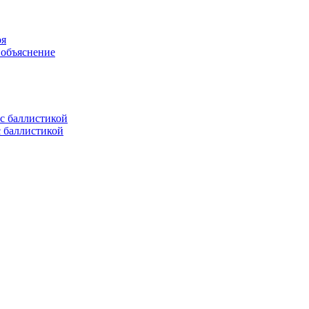
оя
 объяснение
с баллистикой