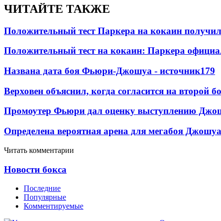
ЧИТАЙТЕ ТАКЖЕ
Положительный тест Паркера на кокаин получил
Положительный тест на кокаин: Паркера официа
Названа дата боя Фьюри-Джошуа - источник
179
Верховен объяснил, когда согласится на второй б
Промоутер Фьюри дал оценку выступлению Джош
Определена вероятная арена для мегабоя Джошу
Читать комментарии
Новости бокса
Последние
Популярные
Комментируемые