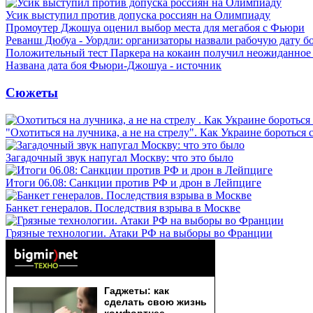
Усик выступил против допуска россиян на Олимпиаду
Промоутер Джошуа оценил выбор места для мегабоя с Фьюри
Реванш Дюбуа - Уордли: организаторы назвали рабочую дату б
Положительный тест Паркера на кокаин получил неожиданное
Названа дата боя Фьюри-Джошуа - источник
Сюжеты
"Охотиться на лучника, а не на стрелу". Как Украине бороться 
Загадочный звук напугал Москву: что это было
Итоги 06.08: Санкции против РФ и дрон в Лейпциге
Банкет генералов. Последствия взрыва в Москве
Грязные технологии. Атаки РФ на выборы во Франции