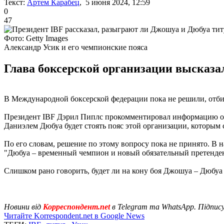
Текст:
Артем Карабец
, 5 июня 2024, 12:59
0
47
Фото: Getty Images
Александр Усик и его чемпионские пояса
Глава боксерской организации высказа
В Международной боксерской федерации пока не решили, отби
Президент IBF Дэрил Пиплс прокомментировал информацию о т
Даниэлем Дюбуа будет стоять пояс этой организации, которым 
По его словам, решение по этому вопросу пока не принято. В 
"Дюбуа – временный чемпион и новый обязательный претенден
Слишком рано говорить, будет ли на кону боя Джошуа – Дюбуа
Новини від
Корреспондент.net
в Telegram та WhatsApp. Підпис
Читайте Korrespondent.net в Google News