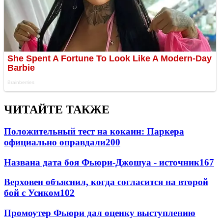
ЧИТАЙТЕ ТАКЖЕ
Положительный тест на кокаин: Паркера
официально оправдали
200
Названа дата боя Фьюри-Джошуа - источник
167
Верховен объяснил, когда согласится на второй
бой с Усиком
102
Промоутер Фьюри дал оценку выступлению