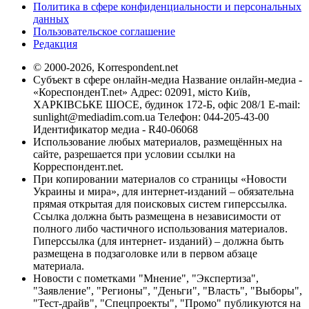
Политика в сфере конфиденциальности и персональных
данных
Пользовательское соглашение
Редакция
© 2000-2026, Korrespondent.net
Субъект в сфере онлайн-медиа Название онлайн-медиа -
«КореспонденТ.net» Адрес: 02091, місто Київ,
ХАРКІВСЬКЕ ШОСЕ, будинок 172-Б, офіс 208/1 E-mail:
sunlight@mediadim.com.ua
Телефон: 044-205-43-00
Идентификатор медиа - R40-06068
Использование любых материалов, размещённых на
сайте, разрешается при условии ссылки на
Корреспондент.net.
При копировании материалов со страницы «Новости
Украины и мира», для интернет-изданий – обязательна
прямая открытая для поисковых систем гиперссылка.
Ссылка должна быть размещена в независимости от
полного либо частичного использования материалов.
Гиперссылка (для интернет- изданий) – должна быть
размещена в подзаголовке или в первом абзаце
материала.
Новости с пометками "Мнение", "Экспертиза",
"Заявление", "Регионы", "Деньги", "Власть", "Выборы",
"Тест-драйв", "Спецпроекты", "Промо" публикуются на