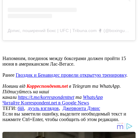
Допис, поширений Бокс | UFC | Tribuna.com 🥊 (@boxingukraineboxing)
Напомним, поединок между боксерами должен пройти 15
июня в американском Лас-Вегасе.
Ранее
Гвоздик и Бенавидес провели открытую тренировку
.
Новини від
Корреспондент.net
в Telegram та WhatsApp.
Підписуйтесь на наші
канали
https://t.me/korrespondentnet
та
WhatsApp
Читайте Korrespondent.net в Google News
ТЕГИ:
бій
,
дуэль взглядов
,
Джервонта Дэвис
Если вы заметили ошибку, выделите необходимый текст и
нажмите Ctrl+Enter, чтобы сообщить об этом редакции.