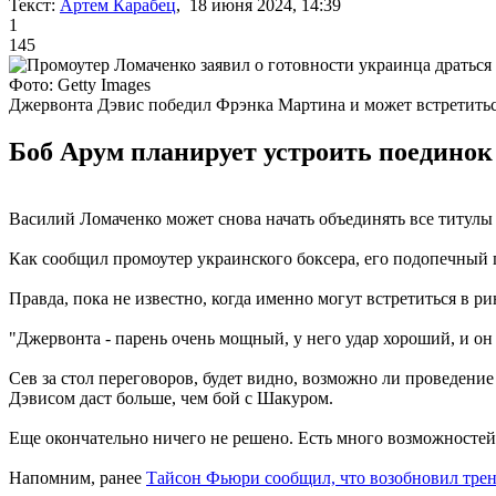
Текст:
Артем Карабец
, 18 июня 2024, 14:39
1
145
Фото: Getty Images
Джервонта Дэвис победил Фрэнка Мартина и может встретитьс
Боб Арум планирует устроить поединок 
Василий Ломаченко может снова начать объединять все титулы 
Как сообщил промоутер украинского боксера, его подопечный г
Правда, пока не известно, когда именно могут встретиться в 
"Джервонта - парень очень мощный, у него удар хороший, и он
Сев за стол переговоров, будет видно, возможно ли проведение 
Дэвисом даст больше, чем бой с Шакуром.
Еще окончательно ничего не решено. Есть много возможностей.
Напомним, ранее
Тайсон Фьюри сообщил, что возобновил трен