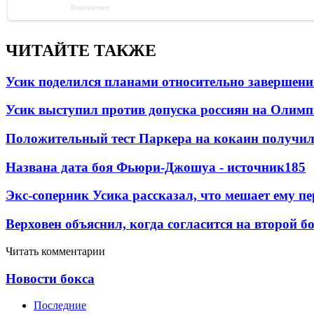
ЧИТАЙТЕ ТАКЖЕ
Усик поделился планами относительно завершен
Усик выступил против допуска россиян на Олим
Положительный тест Паркера на кокаин получил
Названа дата боя Фьюри-Джошуа - источник
185
Экс-соперник Усика рассказал, что мешает ему п
Верховен объяснил, когда согласится на второй б
Читать комментарии
Новости бокса
Последние