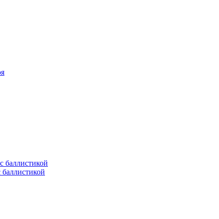
оя
с баллистикой