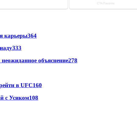
ия карьеры
364
пиаду
333
 неожиданное объяснение
278
ерейти в UFC
160
ой с Усиком
108