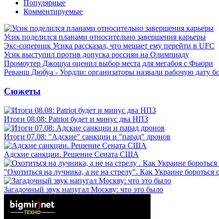
Популярные
Комментируемые
Усик поделился планами относительно завершения карьеры
Экс-соперник Усика рассказал, что мешает ему перейти в UFC
Усик выступил против допуска россиян на Олимпиаду
Промоутер Джошуа оценил выбор места для мегабоя с Фьюри
Реванш Дюбуа - Уордли: организаторы назвали рабочую дату б
Сюжеты
Итоги 08.08: Patriot будет и минус два НПЗ
Итоги 07.08: "Адские" санкции и "парад" дронов
Адские санкции. Решение Сената США
"Охотиться на лучника, а не на стрелу". Как Украине бороться 
Загадочный звук напугал Москву: что это было