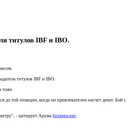
ля титулов IBF и IBO.
висом.
адатель титулов IBF и IBO.
в тоже.
ся до той позиции, когда он привлекателен насчет денег. Бой с
 ветру", - цитирует Арума
boxingscene
.