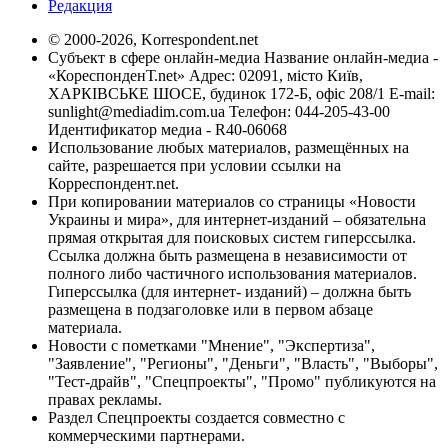
Редакция
© 2000-2026, Korrespondent.net
Субъект в сфере онлайн-медиа Название онлайн-медиа -
«КореспонденТ.net» Адрес: 02091, місто Київ,
ХАРКІВСЬКЕ ШОСЕ, будинок 172-Б, офіс 208/1 E-mail:
sunlight@mediadim.com.ua
Телефон: 044-205-43-00
Идентификатор медиа - R40-06068
Использование любых материалов, размещённых на
сайте, разрешается при условии ссылки на
Корреспондент.net.
При копировании материалов со страницы «Новости
Украины и мира», для интернет-изданий – обязательна
прямая открытая для поисковых систем гиперссылка.
Ссылка должна быть размещена в независимости от
полного либо частичного использования материалов.
Гиперссылка (для интернет- изданий) – должна быть
размещена в подзаголовке или в первом абзаце
материала.
Новости с пометками "Мнение", "Экспертиза",
"Заявление", "Регионы", "Деньги", "Власть", "Выборы",
"Тест-драйв", "Спецпроекты", "Промо" публикуются на
правах рекламы.
Раздел Спецпроекты создается совместно с
коммерческими партнерами.