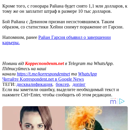
Кроме того, с гонорара Райана будет снято 1,1 млн долларов, к
тому же он заплатит штраф в размере 10 тыс долларов.
Бой Райана с Девином признан несостоявшимся. Таким
образом, со статистики Хейни снимут поражение от Гарсии.
Напомним, ранее
Райан Гарсия объявил о завершении
карьеры.
Новини від
Корреспондент.net
в Telegram та WhatsApp.
Підписуйтесь на наші
канали
https://t.me/korrespondentnet
та
WhatsApp
Читайте Korrespondent.net в Google News
ТЕГИ:
дисквалификация
,
боксер
,
допінг
Если вы заметили ошибку, выделите необходимый текст и
нажмите Ctrl+Enter, чтобы сообщить об этом редакции.