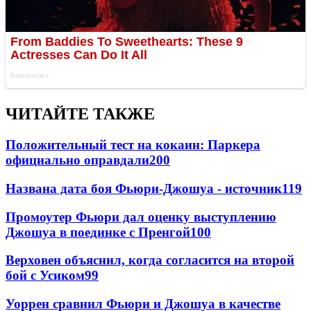
ЧИТАЙТЕ ТАКЖЕ
Положительный тест на кокаин: Паркера
официально оправдали
200
Названа дата боя Фьюри-Джошуа - источник
119
Промоутер Фьюри дал оценку выступлению
Джошуа в поединке с Пренгой
100
Верховен объяснил, когда согласится на второй
бой с Усиком
99
Уоррен сравнил Фьюри и Джошуа в качестве