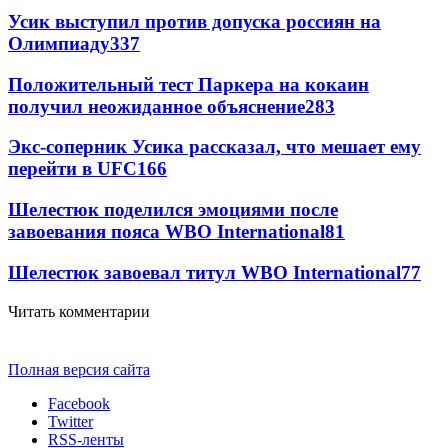
Усик выступил против допуска россиян на
Олимпиаду
337
Положительный тест Паркера на кокаин
получил неожиданное объяснение
283
Экс-соперник Усика рассказал, что мешает ему
перейти в UFC
166
Шелестюк поделился эмоциями после
завоевания пояса WBO International
81
Шелестюк завоевал титул WBO International
77
Читать комментарии
Полная версия сайта
Facebook
Twitter
RSS-ленты