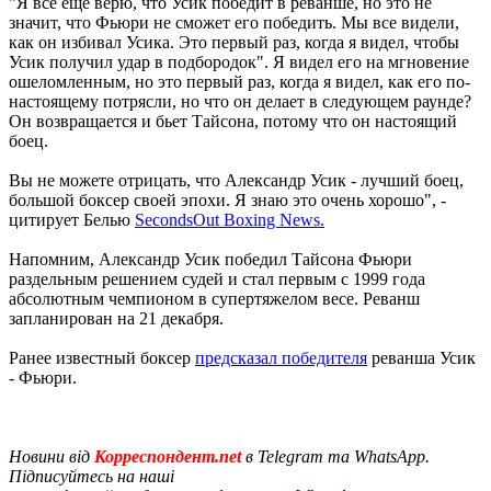
"Я все еще верю, что Усик победит в реванше, но это не
значит, что Фьюри не сможет его победить. Мы все видели,
как он избивал Усика. Это первый раз, когда я видел, чтобы
Усик получил удар в подбородок". Я видел его на мгновение
ошеломленным, но это первый раз, когда я видел, как его по-
настоящему потрясли, но что он делает в следующем раунде?
Он возвращается и бьет Тайсона, потому что он настоящий
боец.
Вы не можете отрицать, что Александр Усик - лучший боец,
большой боксер своей эпохи. Я знаю это очень хорошо", -
цитирует Белью
SecondsOut Boxing News.
Напомним, Александр Усик победил Тайсона Фьюри
раздельным решением судей и стал первым с 1999 года
абсолютным чемпионом в супертяжелом весе. Реванш
запланирован на 21 декабря.
Ранее известный боксер
предсказал победителя
реванша Усик
- Фьюри.
Новини від
Корреспондент.net
в Telegram та WhatsApp.
Підписуйтесь на наші