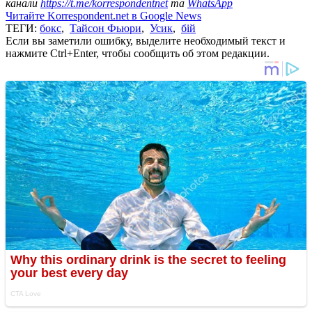
канали
https://t.me/korrespondentnet
та
WhatsApp
Читайте Korrespondent.net в Google News
ТЕГИ:
бокс
,
Тайсон Фьюри
,
Усик
,
бій
Если вы заметили ошибку, выделите необходимый текст и
нажмите Ctrl+Enter, чтобы сообщить об этом редакции.