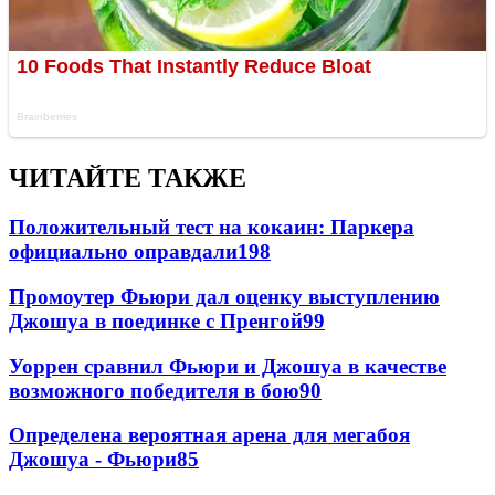
ЧИТАЙТЕ ТАКЖЕ
Положительный тест на кокаин: Паркера
официально оправдали
198
Промоутер Фьюри дал оценку выступлению
Джошуа в поединке с Пренгой
99
Уоррен сравнил Фьюри и Джошуа в качестве
возможного победителя в бою
90
Определена вероятная арена для мегабоя
Джошуа - Фьюри
85