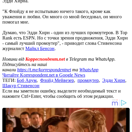
Эдди Хирна.
"К Флойду я не испытываю ничего такого, кроме как
уважения и любви. Он много со мной беседовал, он много
помогал мне.
Думаю, что Эдди Хирн - один из лучших промоутеров. В Top
Rank есть ESPN. Но с точки зрения продвижения, Эдди Хирн
- самый лучший промоутер", - приводит слова Стивенсона
журналист
Майкл Бенсон
.
Новини від
Корреспондент.net
в Telegram та WhatsApp.
Підписуйтесь на наші
канали
https://t.me/korrespondentnet
та
WhatsApp
Читайте Korrespondent.net в Google News
ТЕГИ:
Боб Арум
,
Флойд Мейвезер
,
промоутер
,
Эдди Хирн
,
Шакур Стивенсон
Если вы заметили ошибку, выделите необходимый текст и
нажмите Ctrl+Enter, чтобы сообщить об этом редакции.