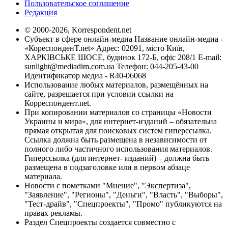
Пользовательское соглашение
Редакция
© 2000-2026, Korrespondent.net
Субъект в сфере онлайн-медиа Название онлайн-медиа -
«КореспонденТ.net» Адрес: 02091, місто Київ,
ХАРКІВСЬКЕ ШОСЕ, будинок 172-Б, офіс 208/1 E-mail:
sunlight@mediadim.com.ua
Телефон: 044-205-43-00
Идентификатор медиа - R40-06068
Использование любых материалов, размещённых на
сайте, разрешается при условии ссылки на
Корреспондент.net.
При копировании материалов со страницы «Новости
Украины и мира», для интернет-изданий – обязательна
прямая открытая для поисковых систем гиперссылка.
Ссылка должна быть размещена в независимости от
полного либо частичного использования материалов.
Гиперссылка (для интернет- изданий) – должна быть
размещена в подзаголовке или в первом абзаце
материала.
Новости с пометками "Мнение", "Экспертиза",
"Заявление", "Регионы", "Деньги", "Власть", "Выборы",
"Тест-драйв", "Спецпроекты", "Промо" публикуются на
правах рекламы.
Раздел Спецпроекты создается совместно с