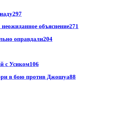
пиаду
297
 неожиданное объяснение
271
льно оправдали
204
ой с Усиком
106
юри в бою против Джошуа
88