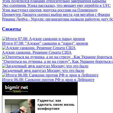
Усик поделился планами относительно завершения карьеры
Экс-соперник Усика рассказал, что мешает ему перейти в UFC
Усик выступил против допуска россиян на Олимпиаду
Промоутер Джошуа оценил выбор места для мегабоя с Фьюри
Реванш Дюбуа - Уордли: организаторы назвали рабочую дату б
Сюжеты
Итоги 07.08: "Адские" санкции и "парад" дронов
Адские санкции. Решение Сената США
"Охотиться на лучника, а не на стрелу". Как Украине бороться 
Загадочный звук напугал Москву: что это было
Итоги 06.08: Санкции против РФ и дрон в Лейпциге