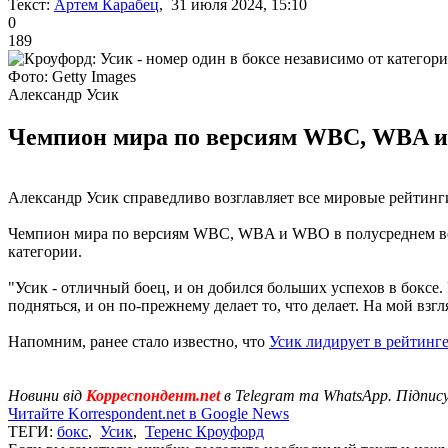
Текст:
Артем Карабец
, 31 июля 2024, 15:10
0
189
Фото: Getty Images
Александр Усик
Чемпион мира по версиям WBC, WBA и 
Александр Усик справедливо возглавляет все мировые рейтинги
Чемпион мира по версиям WBC, WBA и WBO в полусреднем весе
категории.
"Усик - отличный боец, и он добился больших успехов в боксе. 
подняться, и он по-прежнему делает то, что делает. На мой вз
Напомним, ранее стало известно, что
Усик лидирует в рейтинг
Новини від
Корреспондент.net
в Telegram та WhatsApp. Підпис
Читайте Korrespondent.net в Google News
ТЕГИ:
бокс
,
Усик
,
Теренс Кроуфорд