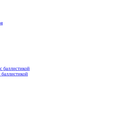
оя
с баллистикой