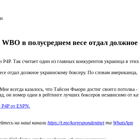
WBO в полусреднем весе отдал должное 
 P4P. Так считает один из главных конкурентов украинца в эти
 отдал должное украинскому боксеру. По словам американца, 
Мне всегда казалось, что Тайсон Фьюри достиг своего потолка - 
гляд, он номер один в рейтинге лучших боксеров независимо от к
е P4P от ESPN.
уйтесь на наші канали
https://t.me/korrespondentnet
та
WhatsApp