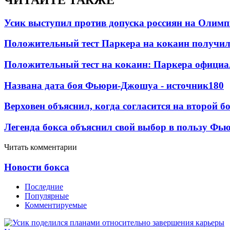
Усик выступил против допуска россиян на Олим
Положительный тест Паркера на кокаин получил
Положительный тест на кокаин: Паркера официа
Названа дата боя Фьюри-Джошуа - источник
180
Верховен объяснил, когда согласится на второй б
Легенда бокса объяснил свой выбор в пользу Фь
Читать комментарии
Новости бокса
Последние
Популярные
Комментируемые