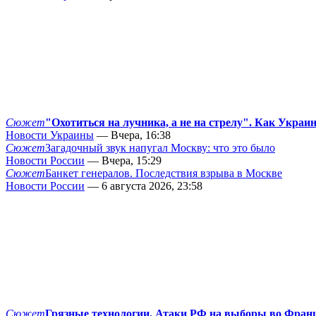
Сюжет
"Охотиться на лучника, а не на стрелу". Как Украи
Новости Украины
— Вчера, 16:38
Сюжет
Загадочный звук напугал Москву: что это было
Новости России
— Вчера, 15:29
Сюжет
Банкет генералов. Последствия взрыва в Москве
Новости России
— 6 августа 2026, 23:58
Сюжет
Грязные технологии. Атаки РФ на выборы во Фран