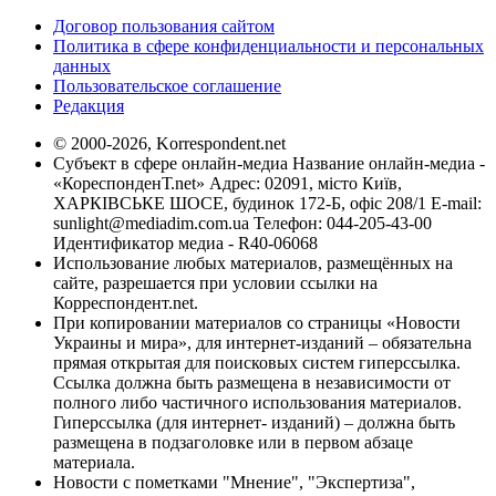
Договор пользования сайтом
Политика в сфере конфиденциальности и персональных
данных
Пользовательское соглашение
Редакция
© 2000-2026, Korrespondent.net
Субъект в сфере онлайн-медиа Название онлайн-медиа -
«КореспонденТ.net» Адрес: 02091, місто Київ,
ХАРКІВСЬКЕ ШОСЕ, будинок 172-Б, офіс 208/1 E-mail:
sunlight@mediadim.com.ua
Телефон: 044-205-43-00
Идентификатор медиа - R40-06068
Использование любых материалов, размещённых на
сайте, разрешается при условии ссылки на
Корреспондент.net.
При копировании материалов со страницы «Новости
Украины и мира», для интернет-изданий – обязательна
прямая открытая для поисковых систем гиперссылка.
Ссылка должна быть размещена в независимости от
полного либо частичного использования материалов.
Гиперссылка (для интернет- изданий) – должна быть
размещена в подзаголовке или в первом абзаце
материала.
Новости с пометками "Мнение", "Экспертиза",