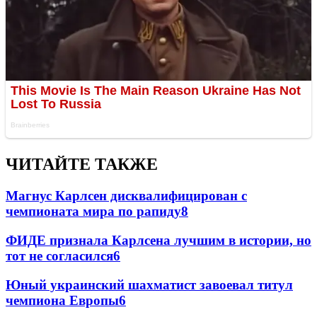
ЧИТАЙТЕ ТАКЖЕ
Магнус Карлсен дисквалифицирован с
чемпионата мира по рапиду
8
ФИДЕ признала Карлсена лучшим в истории, но
тот не согласился
6
Юный украинский шахматист завоевал титул
чемпиона Европы
6