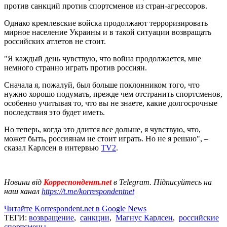
против санкций против спортсменов из стран-агрессоров.
Однако кремлевские войска продолжают терроризировать
мирное население Украины и в такой ситуации возвращать
российских атлетов не стоит.
"Я каждый день чувствую, что война продолжается, мне
немного странно играть против россиян.
Сначала я, пожалуй, был больше поклонником того, что
нужно хорошо подумать, прежде чем отстранить спортсменов,
особенно учитывая то, что вы не знаете, какие долгосрочные
последствия это будет иметь.
Но теперь, когда это длится все дольше, я чувствую, что,
может быть, россиянам не стоит играть. Но не я решаю", –
сказал Карлсен в интервью
TV2
.
Новини від
Корреспондент.net
в Telegram. Підписуйтесь на
наш канал
https://t.me/korrespondentnet
Читайте Korrespondent.net в Google News
ТЕГИ:
возвращение
,
санкции
,
Магнус Карлсен
,
российские
спортсмены