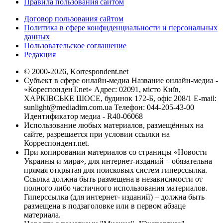
Правила пользования сайтом
Договор пользования сайтом
Политика в сфере конфиденциальности и персональных
данных
Пользовательское соглашение
Редакция
© 2000-2026, Korrespondent.net
Субъект в сфере онлайн-медиа Название онлайн-медиа -
«КореспонденТ.net» Адрес: 02091, місто Київ,
ХАРКІВСЬКЕ ШОСЕ, будинок 172-Б, офіс 208/1 E-mail:
sunlight@mediadim.com.ua
Телефон: 044-205-43-00
Идентификатор медиа - R40-06068
Использование любых материалов, размещённых на
сайте, разрешается при условии ссылки на
Корреспондент.net.
При копировании материалов со страницы «Новости
Украины и мира», для интернет-изданий – обязательна
прямая открытая для поисковых систем гиперссылка.
Ссылка должна быть размещена в независимости от
полного либо частичного использования материалов.
Гиперссылка (для интернет- изданий) – должна быть
размещена в подзаголовке или в первом абзаце
материала.