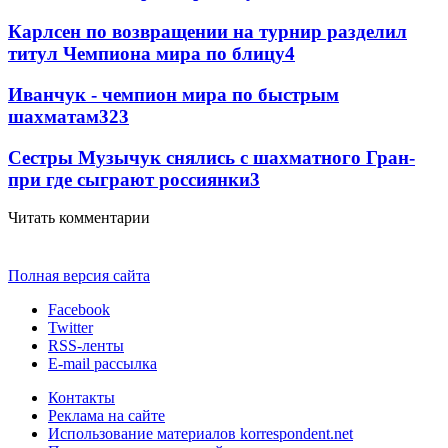
Карлсен по возвращении на турнир разделил
титул Чемпиона мира по блицу
4
Иванчук - чемпион мира по быстрым
шахматам
3
23
Сестры Музычук снялись с шахматного Гран-
при где сыграют россиянки
3
Читать комментарии
Полная версия сайта
Facebook
Twitter
RSS-ленты
E-mail рассылка
Контакты
Реклама на сайте
Использование материалов korrespondent.net