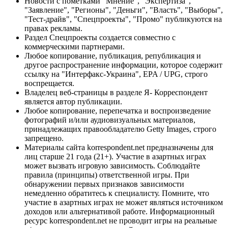
Новости с пометками "Мнение", "Экспертиза",
"Заявление", "Регионы", "Деньги", "Власть", "Выборы",
"Тест-драйв", "Спецпроекты", "Промо" публикуются на
правах рекламы.
Раздел Спецпроекты создается совместно с
коммерческими партнерами.
Любое копирование, публикация, републикация и
другое распространение информации, которое содержит
ссылку на "Интерфакс-Украина", EPA / UPG, строго
воспрещается.
Владелец веб-страницы в разделе Я- Корреспондент
является автор публикации.
Любое копирование, перепечатка и воспроизведение
фотографий и/или аудиовизуальных материалов,
принадлежащих правообладателю Getty Images, строго
запрещено.
Материалы сайта korrespondent.net предназначены для
лиц старше 21 года (21+). Участие в азартных играх
может вызвать игровую зависимость. Соблюдайте
правила (принципы) ответственной игры. При
обнаружении первых признаков зависимости
немедленно обратитесь к специалисту. Помните, что
участие в азартных играх не может являться источником
доходов или альтернативой работе. Информационный
ресурс korrespondent.net не проводит игры на реальные