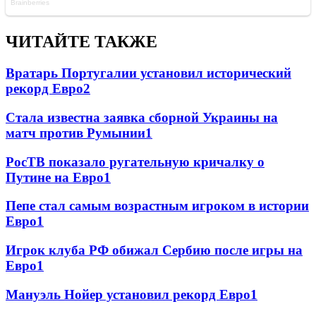
ЧИТАЙТЕ ТАКЖЕ
Вратарь Португалии установил исторический
рекорд Евро
2
Стала известна заявка сборной Украины на
матч против Румынии
1
РосТВ показало ругательную кричалку о
Путине на Евро
1
Пепе стал самым возрастным игроком в истории
Евро
1
Игрок клуба РФ обижал Сербию после игры на
Евро
1
Мануэль Нойер установил рекорд Евро
1