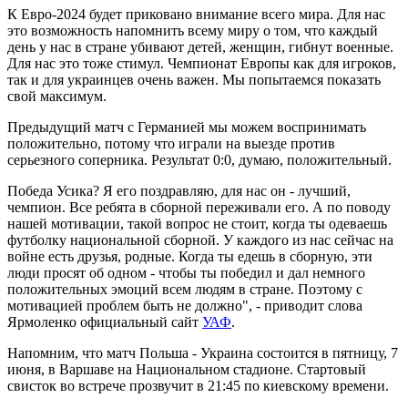
К Евро-2024 будет приковано внимание всего мира. Для нас
это возможность напомнить всему миру о том, что каждый
день у нас в стране убивают детей, женщин, гибнут военные.
Для нас это тоже стимул. Чемпионат Европы как для игроков,
так и для украинцев очень важен. Мы попытаемся показать
свой максимум.
Предыдущий матч с Германией мы можем воспринимать
положительно, потому что играли на выезде против
серьезного соперника. Результат 0:0, думаю, положительный.
Победа Усика? Я его поздравляю, для нас он - лучший,
чемпион. Все ребята в сборной переживали его. А по поводу
нашей мотивации, такой вопрос не стоит, когда ты одеваешь
футболку национальной сборной. У каждого из нас сейчас на
войне есть друзья, родные. Когда ты едешь в сборную, эти
люди просят об одном - чтобы ты победил и дал немного
положительных эмоций всем людям в стране. Поэтому с
мотивацией проблем быть не должно", - приводит слова
Ярмоленко официальный сайт
УАФ
.
Напомним, что матч Польша - Украина состоится в пятницу, 7
июня, в Варшаве на Национальном стадионе. Стартовый
свисток во встрече прозвучит в 21:45 по киевскому времени.