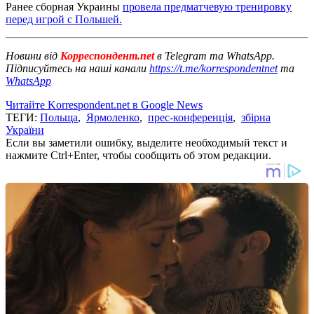
Ранее сборная Украины
провела предматчевую тренировку
перед игрой с Польшей.
Новини від
Корреспондент.net
в Telegram та WhatsApp.
Підписуйтесь на наші канали
https://t.me/korrespondentnet
та
WhatsApp
Читайте Korrespondent.net в Google News
ТЕГИ:
Польща
,
Ярмоленко
,
прес-конференція
,
збірна
України
Если вы заметили ошибку, выделите необходимый текст и
нажмите Ctrl+Enter, чтобы сообщить об этом редакции.