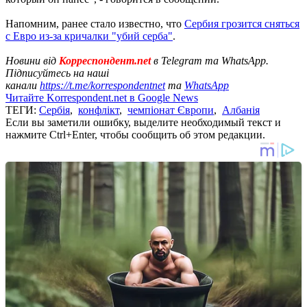
Напомним, ранее стало известно, что
Сербия грозится сняться
с Евро из-за кричалки "убий серба"
.
Новини від
Корреспондент.net
в Telegram та WhatsApp.
Підписуйтесь на наші
канали
https://t.me/korrespondentnet
та
WhatsApp
Читайте Korrespondent.net в Google News
ТЕГИ:
Сербія
,
конфлікт
,
чемпіонат Європи
,
Албанія
Если вы заметили ошибку, выделите необходимый текст и
нажмите Ctrl+Enter, чтобы сообщить об этом редакции.