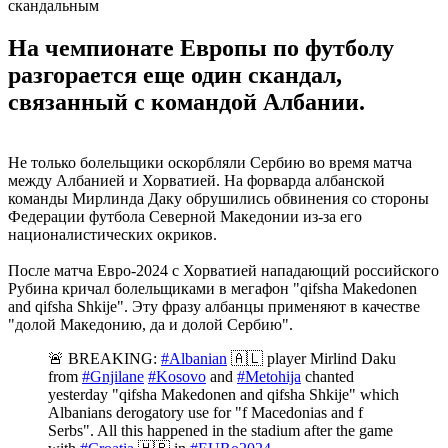
скандальным
На чемпионате Европы по футболу
разгорается еще один скандал,
связанный с командой Албании.
Не только болельщики оскорбляли Сербию во время матча
между Албанией и Хорватией. На форварда албанской
команды Мирлинда Даку обрушились обвинения со стороны
Федерации футбола Северной Македонии из-за его
националистических окриков.
После матча Евро-2024 с Хорватией нападающий российского
Рубина кричал болельщиками в мегафон "qifsha Makedonen
and qifsha Shkije". Эту фразу албанцы применяют в качестве
"долой Македонию, да и долой Сербию".
🚨 BREAKING:
#Albanian
🇦🇱 player Mirlind Daku
from
#Gnjilane
#Kosovo
and
#Metohija
chanted
yesterday "qifsha Makedonen and qifsha Shkije" which
Albanians derogatory use for "f Macedonias and f
Serbs". All this happened in the stadium after the game