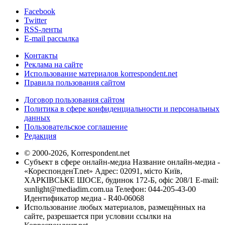
Facebook
Twitter
RSS-ленты
E-mail рассылка
Контакты
Реклама на сайте
Использование материалов korrespondent.net
Правила пользования сайтом
Договор пользования сайтом
Политика в сфере конфиденциальности и персональных
данных
Пользовательское соглашение
Редакция
© 2000-2026, Korrespondent.net
Субъект в сфере онлайн-медиа Название онлайн-медиа -
«КореспонденТ.net» Адрес: 02091, місто Київ,
ХАРКІВСЬКЕ ШОСЕ, будинок 172-Б, офіс 208/1 E-mail:
sunlight@mediadim.com.ua
Телефон: 044-205-43-00
Идентификатор медиа - R40-06068
Использование любых материалов, размещённых на
сайте, разрешается при условии ссылки на