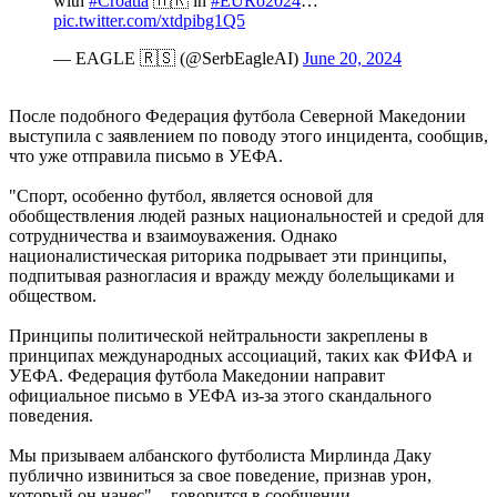
with
#Croatia
🇭🇷 in
#EURo2024
…
pic.twitter.com/xtdpibg1Q5
— EAGLE 🇷🇸 (@SerbEagleAI)
June 20, 2024
После подобного Федерация футбола Северной Македонии
выступила с заявлением по поводу этого инцидента, сообщив,
что уже отправила письмо в УЕФА.
"Спорт, особенно футбол, является основой для
обобществления людей разных национальностей и средой для
сотрудничества и взаимоуважения. Однако
националистическая риторика подрывает эти принципы,
подпитывая разногласия и вражду между болельщиками и
обществом.
Принципы политической нейтральности закреплены в
принципах международных ассоциаций, таких как ФИФА и
УЕФА. Федерация футбола Македонии направит
официальное письмо в УЕФА из-за этого скандального
поведения.
Мы призываем албанского футболиста Мирлинда Даку
публично извиниться за свое поведение, признав урон,
который он нанес", - говорится в сообщении.