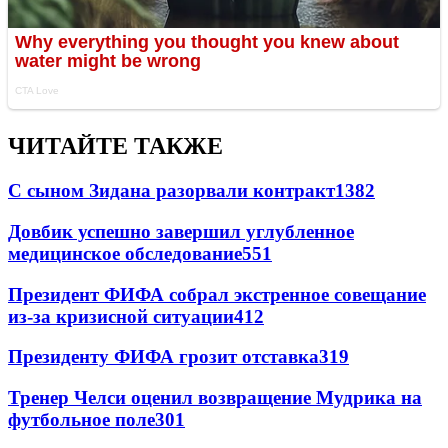
ЧИТАЙТЕ ТАКЖЕ
С сыном Зидана разорвали контракт
1382
Довбик успешно завершил углубленное
медицинское обследование
551
Президент ФИФА собрал экстренное совещание
из-за кризисной ситуации
412
Президенту ФИФА грозит отставка
319
Тренер Челси оценил возвращение Мудрика на
футбольное поле
301