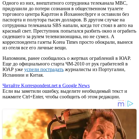
Одного из них, внештатного сотрудника телеканала MBC,
придушили до потери сознания в общественном туалете
торгового центра Карлтон в Йоханнесбурге и оставили без
паспорта и полутора тысяч долларов. В другом случае на
сотрудника телеканала SBS напали, когда тот стоял в авто на
красный свет. Преступник попытался разбить окно и ограбить
сидевшего за рулем телевизионщика, но не сумел. А
корреспондента газеты Korea Times просто обокрали, вынеся
из отеля все его личные вещи.
Напомним, ранее сообщалось о жертвах ограблений в ЮАР.
Еще до официального старта ЧМ-2010 от рук грабителей в
ЮАР уже
успели пострадать
журналисты из Португалии,
Испаниии и Китая.
Читайте Korrespondent.net в Google News
Если вы заметили ошибку, выделите необходимый текст и
нажмите Ctrl+Enter, чтобы сообщить об этом редакции.