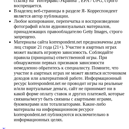
ссылку на "Интерфакс-Украина", EPA / UPG, строго
воспрещается.
Владелец веб-страницы в разделе Я- Корреспондент
является автор публикации.
Любое копирование, перепечатка и воспроизведение
фотографий и/или аудиовизуальных материалов,
принадлежащих правообладателю Getty Images, строго
запрещено.
Материалы сайта korrespondent.net предназначены для
лиц старше 21 года (21+). Участие в азартных играх
может вызвать игровую зависимость. Соблюдайте
правила (принципы) ответственной игры. При
обнаружении первых признаков зависимости
немедленно обратитесь к специалисту. Помните, что
участие в азартных играх не может являться источником
доходов или альтернативой работе. Информационный
ресурс korrespondent.net не проводит игры на реальные
и/или виртуальные деньги, сайт не принимает ни в
какой форме оплату ставок и других платежей, которые
связаны/могут быть связаны с азартными играми,
букмекерами или тотализаторами. Какие-либо
материалы на информационном ресурсе
korrespondent.net публикуются исключительно в
информационных целях.