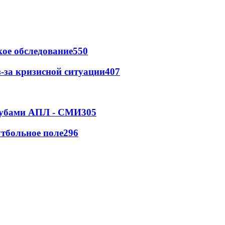
ое обследование
550
-за кризисной ситуации
407
клубами АПЛ - СМИ
305
тбольное поле
296