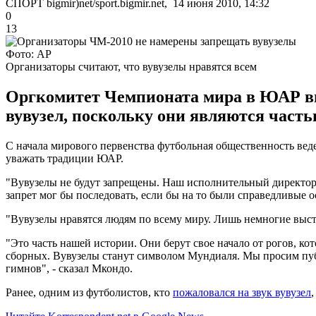
СПОРТ bigmir)net/sport.bigmir.net, 14 июня 2010, 14:32
0
13
Фото: АР
Организаторы считают, что вувузелы нравятся всем
Оргкомитет Чемпионата мира в ЮАР вы
вувузел, поскольку они являются час
С начала мирового первенства футбольная общественность вед
уважать традиции ЮАР.
"Вувузелы не будут запрещены. Наш исполнительный директор 
запрет мог бы последовать, если бы на то были справедливые о
"Вувузелы нравятся людям по всему миру. Лишь немногие выст
"Это часть нашей истории. Они берут свое начало от рогов, к
сборных. Вувузелы станут символом Мундиаля. Мы просим публи
гимнов", - сказал Мкондо.
Ранее, одним из футболистов, кто
пожаловался на звук вувузел