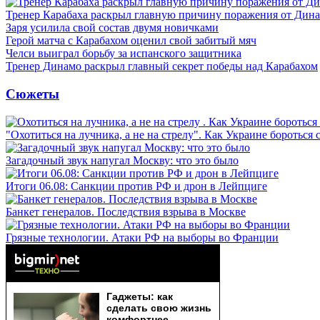
Тренер Карабаха раскрыл главную причину поражения от Дин
Заря усилила свой состав двумя новичками
Герой матча с Карабахом оценил свой забитый мяч
Челси выиграл борьбу за испанского защитника
Тренер Динамо раскрыл главный секрет победы над Карабахом
Сюжеты
"Охотиться на лучника, а не на стрелу". Как Украине бороться 
Загадочный звук напугал Москву: что это было
Итоги 06.08: Санкции против РФ и дрон в Лейпциге
Банкет генералов. Последствия взрыва в Москве
Грязные технологии. Атаки РФ на выборы во Франции