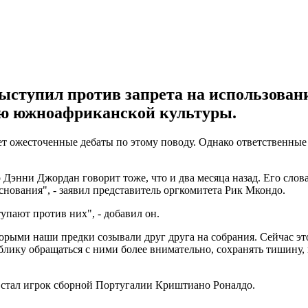
ступил против запрета на использован
тью южноафриканской культуры.
ет ожесточенные дебаты по этому поводу. Однако ответственные
Дэнни Джордан говорит тоже, что и два месяца назад. Его слов
снования", - заявил представитель оргкомитета Рик Мкондо.
упают против них", - добавил он.
оторыми наши предки созывали друг друга на собрания. Сейчас э
ку обращаться с ними более внимательно, сохранять тишину, ко
, стал игрок сборной Португалии Криштиано Роналдо.