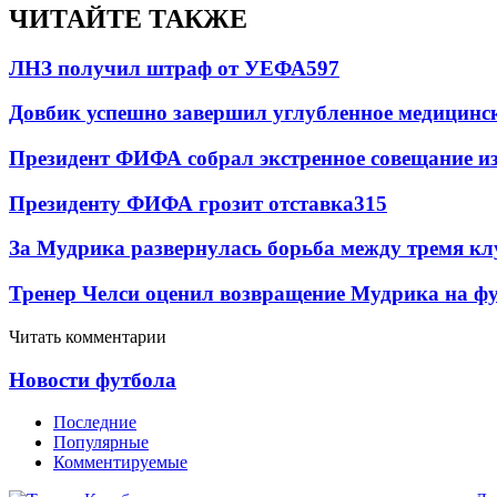
ЧИТАЙТЕ ТАКЖЕ
ЛНЗ получил штраф от УЕФА
597
Довбик успешно завершил углубленное медицинск
Президент ФИФА собрал экстренное совещание из
Президенту ФИФА грозит отставка
315
За Мудрика развернулась борьба между тремя 
Тренер Челси оценил возвращение Мудрика на фу
Читать комментарии
Новости футбола
Последние
Популярные
Комментируемые