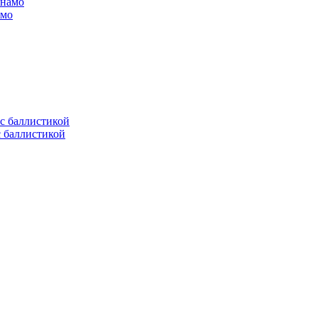
амо
с баллистикой