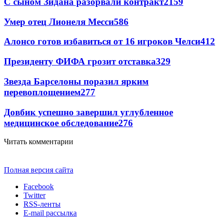
С сыном Зидана разорвали контракт
2159
Умер отец Лионеля Месси
586
Алонсо готов избавиться от 16 игроков Челси
412
Президенту ФИФА грозит отставка
329
Звезда Барселоны поразил ярким
перевоплощением
277
Довбик успешно завершил углубленное
медицинское обследование
276
Читать комментарии
Полная версия сайта
Facebook
Twitter
RSS-ленты
E-mail рассылка