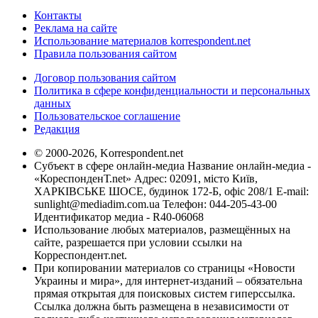
Контакты
Реклама на сайте
Использование материалов korrespondent.net
Правила пользования сайтом
Договор пользования сайтом
Политика в сфере конфиденциальности и персональных
данных
Пользовательское соглашение
Редакция
© 2000-2026, Korrespondent.net
Субъект в сфере онлайн-медиа Название онлайн-медиа -
«КореспонденТ.net» Адрес: 02091, місто Київ,
ХАРКІВСЬКЕ ШОСЕ, будинок 172-Б, офіс 208/1 E-mail:
sunlight@mediadim.com.ua
Телефон: 044-205-43-00
Идентификатор медиа - R40-06068
Использование любых материалов, размещённых на
сайте, разрешается при условии ссылки на
Корреспондент.net.
При копировании материалов со страницы «Новости
Украины и мира», для интернет-изданий – обязательна
прямая открытая для поисковых систем гиперссылка.
Ссылка должна быть размещена в независимости от