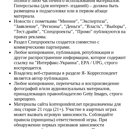
полного либо частичного использования материалов.
Гиперссылка (для интернет- изданий) – должна быть
размещена в подзаголовке или в первом абзаце
материала.
Новости с пометками "Мнение", "Экспертиза",
"Заявление", "Регионы", "Деньги", "Власть", "Выборы",
"Тест-драйв", "Спецпроекты", "Промо" публикуются на
правах рекламы.
Раздел Спецпроекты создается совместно с
коммерческими партнерами.
Любое копирование, публикация, републикация и
другое распространение информации, которое содержит
ссылку на "Интерфакс-Украина", EPA / UPG, строго
воспрещается.
Владелец веб-страницы в разделе Я- Корреспондент
является автор публикации.
Любое копирование, перепечатка и воспроизведение
фотографий и/или аудиовизуальных материалов,
принадлежащих правообладателю Getty Images, строго
запрещено.
Материалы сайта korrespondent.net предназначены для
лиц старше 21 года (21+). Участие в азартных играх
может вызвать игровую зависимость. Соблюдайте
правила (принципы) ответственной игры. При
обнаружении первых признаков зависимости