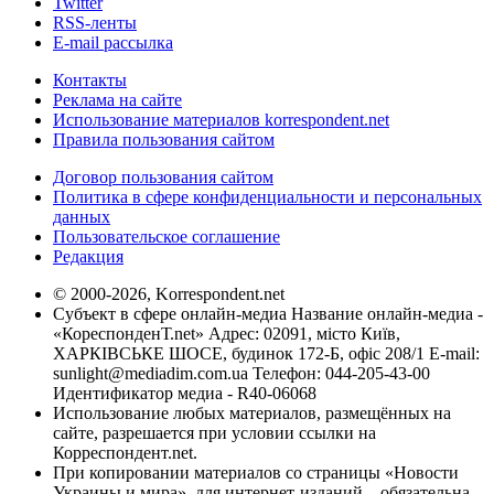
Twitter
RSS-ленты
E-mail рассылка
Контакты
Реклама на сайте
Использование материалов korrespondent.net
Правила пользования сайтом
Договор пользования сайтом
Политика в сфере конфиденциальности и персональных
данных
Пользовательское соглашение
Редакция
© 2000-2026, Korrespondent.net
Субъект в сфере онлайн-медиа Название онлайн-медиа -
«КореспонденТ.net» Адрес: 02091, місто Київ,
ХАРКІВСЬКЕ ШОСЕ, будинок 172-Б, офіс 208/1 E-mail:
sunlight@mediadim.com.ua
Телефон: 044-205-43-00
Идентификатор медиа - R40-06068
Использование любых материалов, размещённых на
сайте, разрешается при условии ссылки на
Корреспондент.net.
При копировании материалов со страницы «Новости
Украины и мира», для интернет-изданий – обязательна