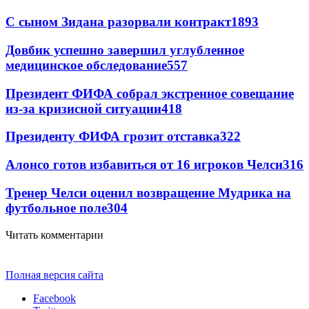
С сыном Зидана разорвали контракт
1893
Довбик успешно завершил углубленное
медицинское обследование
557
Президент ФИФА собрал экстренное совещание
из-за кризисной ситуации
418
Президенту ФИФА грозит отставка
322
Алонсо готов избавиться от 16 игроков Челси
316
Тренер Челси оценил возвращение Мудрика на
футбольное поле
304
Читать комментарии
Полная версия сайта
Facebook