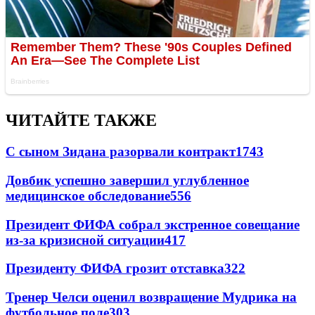
ЧИТАЙТЕ ТАКЖЕ
С сыном Зидана разорвали контракт
1743
Довбик успешно завершил углубленное
медицинское обследование
556
Президент ФИФА собрал экстренное совещание
из-за кризисной ситуации
417
Президенту ФИФА грозит отставка
322
Тренер Челси оценил возвращение Мудрика на
футбольное поле
303