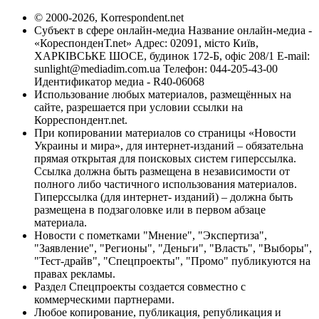
© 2000-2026, Korrespondent.net
Субъект в сфере онлайн-медиа Название онлайн-медиа -
«КореспонденТ.net» Адрес: 02091, місто Київ,
ХАРКІВСЬКЕ ШОСЕ, будинок 172-Б, офіс 208/1 E-mail:
sunlight@mediadim.com.ua
Телефон: 044-205-43-00
Идентификатор медиа - R40-06068
Использование любых материалов, размещённых на
сайте, разрешается при условии ссылки на
Корреспондент.net.
При копировании материалов со страницы «Новости
Украины и мира», для интернет-изданий – обязательна
прямая открытая для поисковых систем гиперссылка.
Ссылка должна быть размещена в независимости от
полного либо частичного использования материалов.
Гиперссылка (для интернет- изданий) – должна быть
размещена в подзаголовке или в первом абзаце
материала.
Новости с пометками "Мнение", "Экспертиза",
"Заявление", "Регионы", "Деньги", "Власть", "Выборы",
"Тест-драйв", "Спецпроекты", "Промо" публикуются на
правах рекламы.
Раздел Спецпроекты создается совместно с
коммерческими партнерами.
Любое копирование, публикация, републикация и