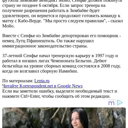
футбола Зимбабве Бенедикт Мойо, Сенфье должен покинуть
страну не позднее 6 октября. Если запрос тренера на
получение разрешения работать в Зимбабве будет
удовлетворен, он вернется и продолжит готовить команду к
матчу с Кабо-Верде. "Мы просто следуем правилам", - сказал
Мойо.
Вместе с Сенфье из Зимбабве депортирован его помощник -
немец Лутц Пфаннештиль. Он также нарушил
иммиграционное законодательство страны.
37-летний Сенфье начал тренерскую карьеру в 1997 году и
работал в низших лигах Чемпионата Бельгии. Дебют
бельгийца на уровне сборных команд состоялся в 2008 году,
когда он возглавил сборную Намибии.
По материалам:
Lenta.ru
Читайте Korrespondent.net в Google News
Если вы заметили ошибку, выделите необходимый текст и
нажмите Ctrl+Enter, чтобы сообщить об этом редакции.