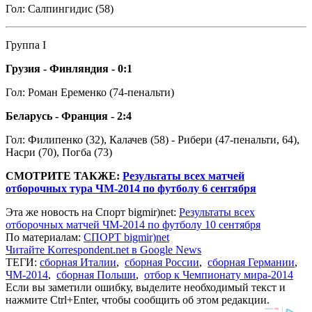
Гол: Салпингидис (58)
Группа I
Грузия - Финляндия - 0:1
Гол: Роман Еременко (74-пенальти)
Беларусь - Франция - 2:4
Гол: Филипенко (32), Калачев (58) - Рибери (47-пенальти, 64),
Насри (70), Погба (73)
СМОТРИТЕ ТАКЖЕ:
Результаты всех матчей
отборочных тура ЧМ-2014 по футболу 6 сентября
Эта же новость на Спорт bigmir)net:
Результаты всех
отборочных матчей ЧМ-2014 по футболу 10 сентября
По материалам:
СПОРТ bigmir)net
Читайте Korrespondent.net в Google News
ТЕГИ:
сборная Италии
,
сборная России
,
сборная Германии
,
ЧМ-2014
,
сборная Польши
,
отбор к Чемпионату мира-2014
Если вы заметили ошибку, выделите необходимый текст и
нажмите Ctrl+Enter, чтобы сообщить об этом редакции.