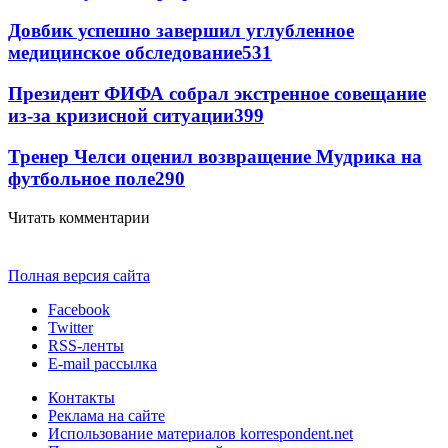
Довбик успешно завершил углубленное
медицинское обследование
531
Президент ФИФА собрал экстренное совещание
из-за кризисной ситуации
399
Тренер Челси оценил возвращение Мудрика на
футбольное поле
290
Читать комментарии
Полная версия сайта
Facebook
Twitter
RSS-ленты
E-mail рассылка
Контакты
Реклама на сайте
Использование материалов korrespondent.net