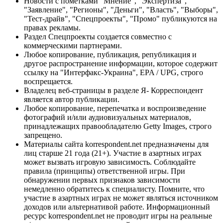
Новости с пометками "Мнение", "Экспертиза",
"Заявление", "Регионы", "Деньги", "Власть", "Выборы",
"Тест-драйв", "Спецпроекты", "Промо" публикуются на
правах рекламы.
Раздел Спецпроекты создается совместно с
коммерческими партнерами.
Любое копирование, публикация, републикация и
другое распространение информации, которое содержит
ссылку на "Интерфакс-Украина", EPA / UPG, строго
воспрещается.
Владелец веб-страницы в разделе Я- Корреспондент
является автор публикации.
Любое копирование, перепечатка и воспроизведение
фотографий и/или аудиовизуальных материалов,
принадлежащих правообладателю Getty Images, строго
запрещено.
Материалы сайта korrespondent.net предназначены для
лиц старше 21 года (21+). Участие в азартных играх
может вызвать игровую зависимость. Соблюдайте
правила (принципы) ответственной игры. При
обнаружении первых признаков зависимости
немедленно обратитесь к специалисту. Помните, что
участие в азартных играх не может являться источником
доходов или альтернативой работе. Информационный
ресурс korrespondent.net не проводит игры на реальные