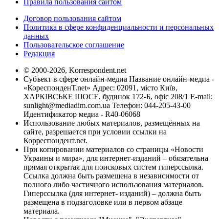
Правила пользования сайтом
Договор пользования сайтом
Политика в сфере конфиденциальности и персональных
данных
Пользовательское соглашение
Редакция
© 2000-2026, Korrespondent.net
Субъект в сфере онлайн-медиа Название онлайн-медиа -
«КореспонденТ.net» Адрес: 02091, місто Київ,
ХАРКІВСЬКЕ ШОСЕ, будинок 172-Б, офіс 208/1 E-mail:
sunlight@mediadim.com.ua
Телефон: 044-205-43-00
Идентификатор медиа - R40-06068
Использование любых материалов, размещённых на
сайте, разрешается при условии ссылки на
Корреспондент.net.
При копировании материалов со страницы «Новости
Украины и мира», для интернет-изданий – обязательна
прямая открытая для поисковых систем гиперссылка.
Ссылка должна быть размещена в независимости от
полного либо частичного использования материалов.
Гиперссылка (для интернет- изданий) – должна быть
размещена в подзаголовке или в первом абзаце
материала.