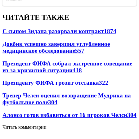
ЧИТАЙТЕ ТАКЖЕ
С сыном Зидана разорвали контракт
1874
Довбик успешно завершил углубленное
медицинское обследование
557
Президент ФИФА собрал экстренное совещание
из-за кризисной ситуации
418
Президенту ФИФА грозит отставка
322
Тренер Челси оценил возвращение Мудрика на
футбольное поле
304
Алонсо готов избавиться от 16 игроков Челси
304
Читать комментарии