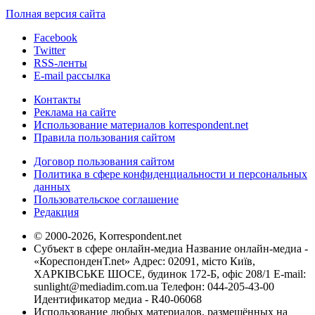
Полная версия сайта
Facebook
Twitter
RSS-ленты
E-mail рассылка
Контакты
Реклама на сайте
Использование материалов korrespondent.net
Правила пользования сайтом
Договор пользования сайтом
Политика в сфере конфиденциальности и персональных
данных
Пользовательское соглашение
Редакция
© 2000-2026, Korrespondent.net
Субъект в сфере онлайн-медиа Название онлайн-медиа -
«КореспонденТ.net» Адрес: 02091, місто Київ,
ХАРКІВСЬКЕ ШОСЕ, будинок 172-Б, офіс 208/1 E-mail:
sunlight@mediadim.com.ua
Телефон: 044-205-43-00
Идентификатор медиа - R40-06068
Использование любых материалов, размещённых на