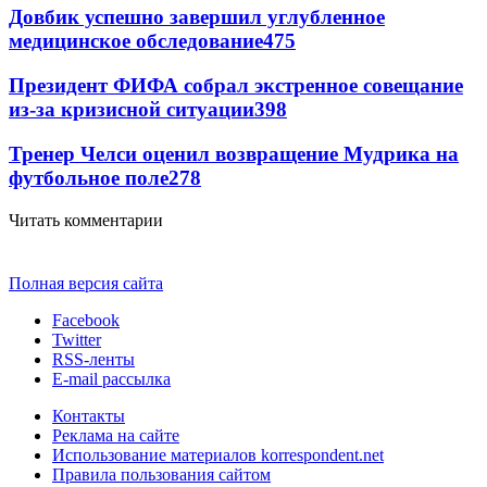
Довбик успешно завершил углубленное
медицинское обследование
475
Президент ФИФА собрал экстренное совещание
из-за кризисной ситуации
398
Тренер Челси оценил возвращение Мудрика на
футбольное поле
278
Читать комментарии
Полная версия сайта
Facebook
Twitter
RSS-ленты
E-mail рассылка
Контакты
Реклама на сайте
Использование материалов korrespondent.net
Правила пользования сайтом