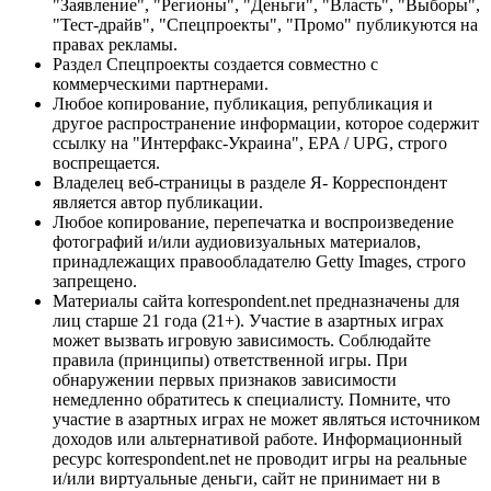
"Заявление", "Регионы", "Деньги", "Власть", "Выборы",
"Тест-драйв", "Спецпроекты", "Промо" публикуются на
правах рекламы.
Раздел Спецпроекты создается совместно с
коммерческими партнерами.
Любое копирование, публикация, републикация и
другое распространение информации, которое содержит
ссылку на "Интерфакс-Украина", EPA / UPG, строго
воспрещается.
Владелец веб-страницы в разделе Я- Корреспондент
является автор публикации.
Любое копирование, перепечатка и воспроизведение
фотографий и/или аудиовизуальных материалов,
принадлежащих правообладателю Getty Images, строго
запрещено.
Материалы сайта korrespondent.net предназначены для
лиц старше 21 года (21+). Участие в азартных играх
может вызвать игровую зависимость. Соблюдайте
правила (принципы) ответственной игры. При
обнаружении первых признаков зависимости
немедленно обратитесь к специалисту. Помните, что
участие в азартных играх не может являться источником
доходов или альтернативой работе. Информационный
ресурс korrespondent.net не проводит игры на реальные
и/или виртуальные деньги, сайт не принимает ни в