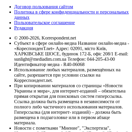
Договор пользования сайтом
Политика в сфере конфиденциальности и персональных
данных
Пользовательское соглашение
Редакция
© 2000-2026, Korrespondent.net
Субъект в сфере онлайн-медиа Название онлайн-медиа -
«КореспонденТ.net» Адрес: 02091, місто Київ,
ХАРКІВСЬКЕ ШОСЕ, будинок 172-Б, офіс 208/1 E-mail:
sunlight@mediadim.com.ua
Телефон: 044-205-43-00
Идентификатор медиа - R40-06068
Использование любых материалов, размещённых на
сайте, разрешается при условии ссылки на
Корреспондент.net.
При копировании материалов со страницы «Новости
Украины и мира», для интернет-изданий – обязательна
прямая открытая для поисковых систем гиперссылка.
Ссылка должна быть размещена в независимости от
полного либо частичного использования материалов.
Гиперссылка (для интернет- изданий) – должна быть
размещена в подзаголовке или в первом абзаце
материала.
Новости с пометками "Мнение", "Экспертиза",