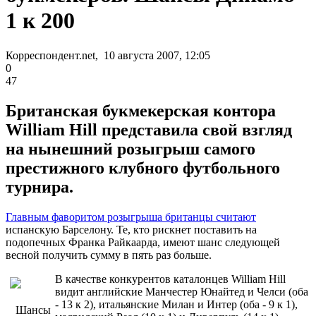
1 к 200
Корреспондент.net, 10 августа 2007, 12:05
0
47
Британская букмекерская контора
Williаm Hill представила свой взгляд
на нынешний розыгрыш самого
престижного клубного футбольного
турнира.
Главным фаворитом розыгрыша британцы считают
испанскую Барселону. Те, кто рискнет поставить на
подопечных Франка Райкаарда, имеют шанс следующей
весной получить сумму в пять раз больше.
В качестве конкурентов каталонцев Williаm Hill
видит английские Манчестер Юнайтед и Челси (оба
- 13 к 2), итальянские Милан и Интер (оба - 9 к 1),
Шансы