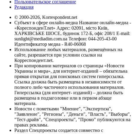
Пользовательское соглашение
Редакция
© 2000-2026, Korrespondent.net
Субъект в сфере онлайн-медиа Название онлайн-медиа -
«КореспонденТ.net» Адрес: 02091, місто Київ,
ХАРКІВСЬКЕ ШОСЕ, будинок 172-Б, офіс 208/1 E-mail:
sunlight@mediadim.com.ua
Телефон: 044-205-43-00
Идентификатор медиа - R40-06068
Использование любых материалов, размещённых на
сайте, разрешается при условии ссылки на
Корреспондент.net.
При копировании материалов со страницы «Новости
Украины и мира», для интернет-изданий – обязательна
прямая открытая для поисковых систем гиперссылка.
Ссылка должна быть размещена в независимости от
полного либо частичного использования материалов.
Гиперссылка (для интернет- изданий) – должна быть
размещена в подзаголовке или в первом абзаце
материала.
Новости с пометками "Мнение", "Экспертиза",
"Заявление", "Регионы", "Деньги", "Власть", "Выборы",
"Тест-драйв", "Спецпроекты", "Промо" публикуются на
правах рекламы.
Раздел Спецпроекты создается совместно с