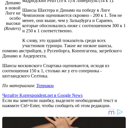
мадридский Реал (10 к 1) и Ливерпуль (14 к 1).
Динамо
в новой
Шансы Шахтера и Динамо на победу в Лиге
Лиге не
Чемпионов оцениваются скромно - 200 к 1. Тем не
особо
менее, они выше, чем у Зальцбурга и Сараево,
высоки
которые обосновались ниже с соотношением 300 к 1
(Reuters
)
и 250 к 1 соответственно.
К слову, это худший показатель среди всех
участников турнира. Такие же низкие шансы,
помимо австрийцев, у Русенборга, Копенгагена, загребского
Динамо и Андерлехта.
Шансы московского Спартака оцениваются, исходя из
соотношения 150 к 1, столько же у его соперника -
шотландского Селтика.
По материалам:
Террикон
Читайте Korrespondent.net в Google News
Если вы заметили ошибку, выделите необходимый текст и
нажмите Ctrl+Enter, чтобы сообщить об этом редакции.