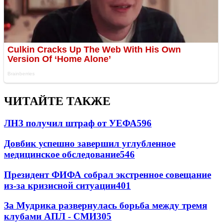
ЧИТАЙТЕ ТАКЖЕ
ЛНЗ получил штраф от УЕФА
596
Довбик успешно завершил углубленное
медицинское обследование
546
Президент ФИФА собрал экстренное совещание
из-за кризисной ситуации
401
За Мудрика развернулась борьба между тремя
клубами АПЛ - СМИ
305