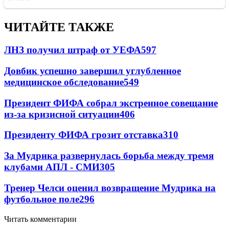
ЧИТАЙТЕ ТАКЖЕ
ЛНЗ получил штраф от УЕФА
597
Довбик успешно завершил углубленное
медицинское обследование
549
Президент ФИФА собрал экстренное совещание
из-за кризисной ситуации
406
Президенту ФИФА грозит отставка
310
За Мудрика развернулась борьба между тремя
клубами АПЛ - СМИ
305
Тренер Челси оценил возвращение Мудрика на
футбольное поле
296
Читать комментарии