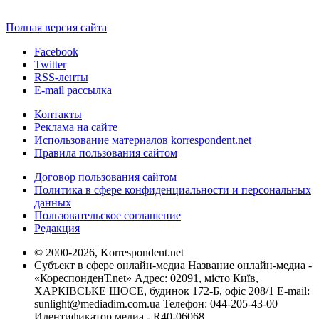
Полная версия сайта
Facebook
Twitter
RSS-ленты
E-mail рассылка
Контакты
Реклама на сайте
Использование материалов korrespondent.net
Правила пользования сайтом
Договор пользования сайтом
Политика в сфере конфиденциальности и персональных
данных
Пользовательское соглашение
Редакция
© 2000-2026, Korrespondent.net
Субъект в сфере онлайн-медиа Название онлайн-медиа -
«КореспонденТ.net» Адрес: 02091, місто Київ,
ХАРКІВСЬКЕ ШОСЕ, будинок 172-Б, офіс 208/1 E-mail:
sunlight@mediadim.com.ua
Телефон: 044-205-43-00
Идентификатор медиа - R40-06068