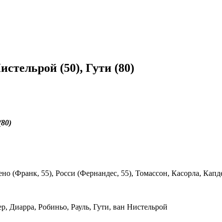
Нистельрой (50), Гути (80)
(80)
но (Франк, 55), Росси (Фернандес, 55), Томассон, Касорла, Капд
р, Диарра, Робиньо, Рауль, Гути, ван Нистельрой