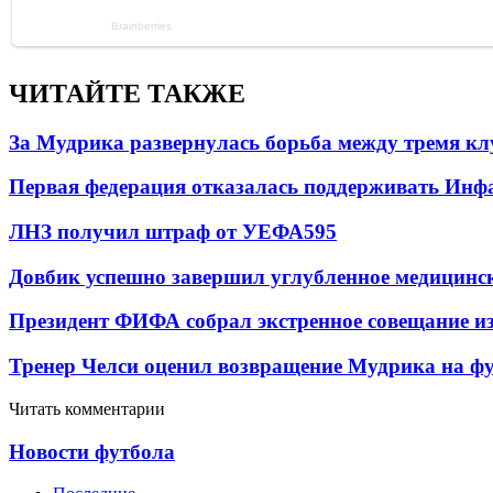
ЧИТАЙТЕ ТАКЖЕ
За Мудрика развернулась борьба между тремя 
Первая федерация отказалась поддерживать Инф
ЛНЗ получил штраф от УЕФА
595
Довбик успешно завершил углубленное медицинск
Президент ФИФА собрал экстренное совещание из
Тренер Челси оценил возвращение Мудрика на фу
Читать комментарии
Новости футбола