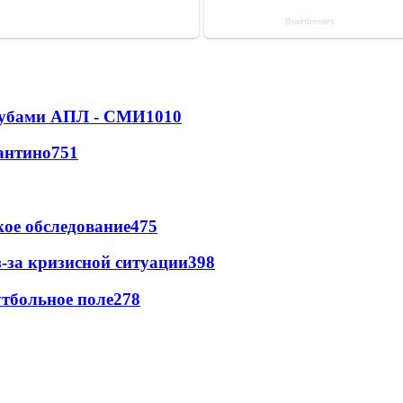
клубами АПЛ - СМИ
1010
антино
751
ое обследование
475
-за кризисной ситуации
398
тбольное поле
278