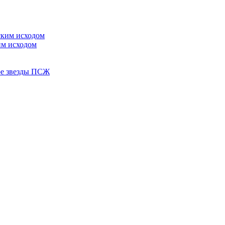
им исходом
ере звезды ПСЖ