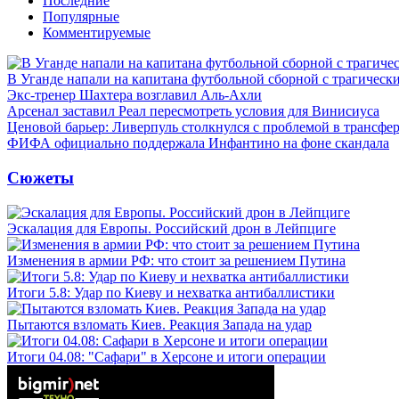
Последние
Популярные
Комментируемые
В Уганде напали на капитана футбольной сборной с трагическ
Экс-тренер Шахтера возглавил Аль-Ахли
Арсенал заставил Реал пересмотреть условия для Винисиуса
Ценовой барьер: Ливерпуль столкнулся с проблемой в трансф
ФИФА официально поддержала Инфантино на фоне скандала
Сюжеты
Эскалация для Европы. Российский дрон в Лейпциге
Изменения в армии РФ: что стоит за решением Путина
Итоги 5.8: Удар по Киеву и нехватка антибаллистики
Пытаются взломать Киев. Реакция Запада на удар
Итоги 04.08: "Сафари" в Херсоне и итоги операции