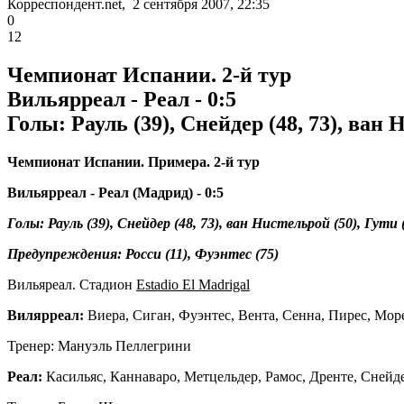
Корреспондент.net, 2 сентября 2007, 22:35
0
12
Чемпионат Испании. 2-й тур
Вильярреал - Реал - 0:5
Голы: Рауль (39), Снейдер (48, 73), ван 
Чемпионат Испании.
Примера. 2-й тур
Вильярреал - Реал (Мадрид) - 0:5
Голы: Рауль (39), Снейдер (48, 73), ван Нистельрой (50), Гути 
Предупреждения: Росси (11), Фуэнтес (75)
Вильяреал. Стадион
Estadio El Madrigal
Вилярреал:
Виера, Сиган, Фуэнтес, Вента, Сенна, Пирес, Море
Тренер: Мануэль Пеллегрини
Реал:
Касильяс, Каннаваро, Метцельдер, Рамос, Дренте, Снейде