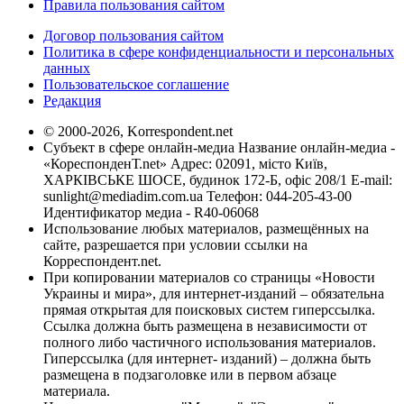
Правила пользования сайтом
Договор пользования сайтом
Политика в сфере конфиденциальности и персональных
данных
Пользовательское соглашение
Редакция
© 2000-2026, Korrespondent.net
Субъект в сфере онлайн-медиа Название онлайн-медиа -
«КореспонденТ.net» Адрес: 02091, місто Київ,
ХАРКІВСЬКЕ ШОСЕ, будинок 172-Б, офіс 208/1 E-mail:
sunlight@mediadim.com.ua
Телефон: 044-205-43-00
Идентификатор медиа - R40-06068
Использование любых материалов, размещённых на
сайте, разрешается при условии ссылки на
Корреспондент.net.
При копировании материалов со страницы «Новости
Украины и мира», для интернет-изданий – обязательна
прямая открытая для поисковых систем гиперссылка.
Ссылка должна быть размещена в независимости от
полного либо частичного использования материалов.
Гиперссылка (для интернет- изданий) – должна быть
размещена в подзаголовке или в первом абзаце
материала.