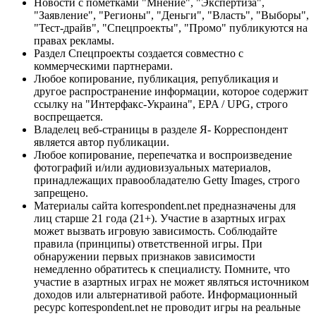
Новости с пометками "Мнение", "Экспертиза",
"Заявление", "Регионы", "Деньги", "Власть", "Выборы",
"Тест-драйв", "Спецпроекты", "Промо" публикуются на
правах рекламы.
Раздел Спецпроекты создается совместно с
коммерческими партнерами.
Любое копирование, публикация, републикация и
другое распространение информации, которое содержит
ссылку на "Интерфакс-Украина", EPA / UPG, строго
воспрещается.
Владелец веб-страницы в разделе Я- Корреспондент
является автор публикации.
Любое копирование, перепечатка и воспроизведение
фотографий и/или аудиовизуальных материалов,
принадлежащих правообладателю Getty Images, строго
запрещено.
Материалы сайта korrespondent.net предназначены для
лиц старше 21 года (21+). Участие в азартных играх
может вызвать игровую зависимость. Соблюдайте
правила (принципы) ответственной игры. При
обнаружении первых признаков зависимости
немедленно обратитесь к специалисту. Помните, что
участие в азартных играх не может являться источником
доходов или альтернативой работе. Информационный
ресурс korrespondent.net не проводит игры на реальные