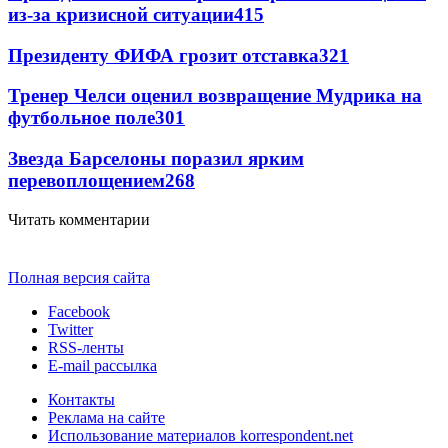
из-за кризисной ситуации
415
Президенту ФИФА грозит отставка
321
Тренер Челси оценил возвращение Мудрика на
футбольное поле
301
Звезда Барселоны поразил ярким
перевоплощением
268
Читать комментарии
Полная версия сайта
Facebook
Twitter
RSS-ленты
E-mail рассылка
Контакты
Реклама на сайте
Использование материалов korrespondent.net